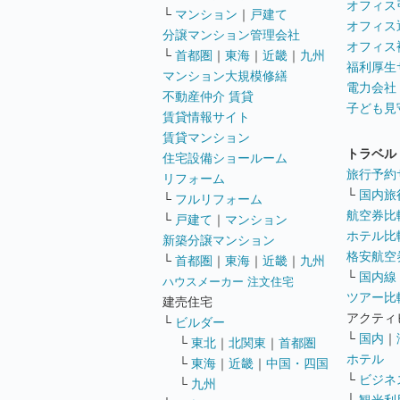
オフィス
└
マンション
｜
戸建て
オフィス
分譲マンション管理会社
オフィス
└
首都圏
｜
東海
｜
近畿
｜
九州
福利厚生
マンション大規模修繕
電力会社
不動産仲介 賃貸
子ども見
賃貸情報サイト
賃貸マンション
トラベル
住宅設備ショールーム
旅行予約
リフォーム
└
国内旅
└
フルリフォーム
航空券比
└
戸建て
｜
マンション
ホテル比
新築分譲マンション
格安航空券
└
首都圏
｜
東海
｜
近畿
｜
九州
└
国内線
ハウスメーカー 注文住宅
ツアー比
建売住宅
アクティ
└
ビルダー
└
国内
｜
└
東北
｜
北関東
｜
首都圏
ホテル
└
東海
｜
近畿
｜
中国・四国
└
ビジネ
└
九州