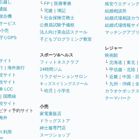
引越し
└
FP
｜
医療事務
格安ウエディン
通販
└
宅建
｜
簿記
結婚相談所
複合機
└
社会保険労務士
結婚式場相談カ
サービス
公務員試験予備校
結婚式場情報サ
 小売
法人向け英会話スクール
マッチングアプ
守りGPS
子どもプログラミング教室
レジャー
スポーツ&ヘルス
映画館
サイト
フィットネスクラブ
└
北海道
｜
東北
行
｜
海外旅行
24時間ジム
└
甲信越・北陸
較サイト
リラクゼーションサロン
└
近畿
｜
中国・
較サイト
キッズスイミングスクール
└
九州・沖縄
｜
 LCC
└
幼児
｜
小学生
カラオケボック
｜
国際線
テーマパーク
較サイト
小売
ビティ予約サイト
家電量販店
海外
ドラッグストア
紳士服専門店
ス利用
スーツショップ