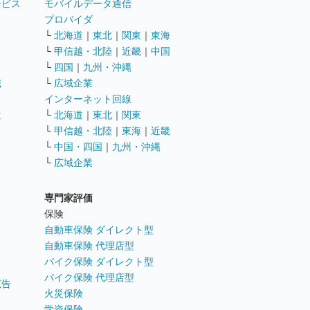
ービス
モバイルデータ通信
ト
プロバイダ
└
北海道
｜
東北
｜
関東
｜
東海
└
甲信越・北陸
｜
近畿
｜
中国
└
四国
｜
九州・沖縄
職
└
広域企業
インターネット回線
遣
└
北海道
｜
東北
｜
関東
└
甲信越・北陸
｜
東海
｜
近畿
ス
└
中国・四国
｜
九州・沖縄
└
広域企業
専門家評価
ト
保険
自動車保険 ダイレクト型
自動車保険 代理店型
バイク保険 ダイレクト型
バイク保険 代理店型
広告
火災保険
学資保険