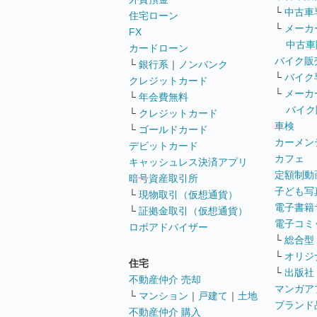
└
中古車
住宅ローン
└
メーカ
FX
中古車
カードローン
バイク販
└
銀行系
｜
ノンバンク
└
バイク
クレジットカード
└
メーカ
└
年会費無料
バイク
└
クレジットカード
車検
└
ゴールドカード
カーメン
デビットカード
カフェ
キャッシュレス決済アプリ
定額制動
暗号資産取引所
子ども写
└
現物取引（仮想通貨）
電子書籍
└
証拠金取引（仮想通貨）
電子コミ
ロボアドバイザー
└
総合型
└
オリジ
住宅
└
出版社
不動産仲介 売却
マンガア
└
マンション
｜
戸建て
｜
土地
ブランド
不動産仲介 購入