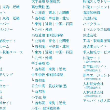
大学受験 映像授業
転職スカウトサ
｜
東海
｜
近畿
高校受験 塾
転職エージェン
ット
└
北海道
｜
東北
｜
北関東
看護師転職
｜
東海
｜
近畿
└
首都圏
｜
甲信越・北陸
介護転職
ーパー
└
東海
｜
近畿
｜
中国・四国
ハイクラス・
リバリー
└
九州・沖縄
ミドルクラス転
高校受験 個別指導塾
派遣会社
納税サイト
└
北海道
｜
東北
｜
北関東
工場・製造業派
ルーム
└
首都圏
｜
甲信越・北陸
派遣求人サイト
ル収納スペース
└
東海
｜
近畿
｜
中国・四国
求人情報サービ
ナ
└
九州・沖縄
転職サイト
（採用担当向け）
中学受験 塾
新卒採用サイト
社
└
首都圏
｜
東海
｜
近畿
（採用担当向け）
アリング
中学受験 個別指導塾
新卒エージェン
（採用担当向け）
ー
└
首都圏
人材紹介会社
タカー
公立中高一貫校対策 塾
（採用担当向け）
ス
└
首都圏
人材派遣会社
（採用担当向け）
社
小学生 塾
アルバイト求人
報サイト
└
首都圏
｜
東海
｜
近畿
売店
小学生 個別指導塾