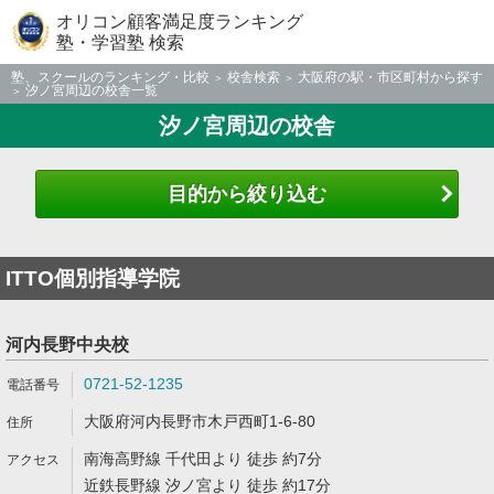
オリコン顧客満足度ランキング
塾・学習塾 検索
塾、スクールのランキング・比較
校舎検索
大阪府の駅・市区町村から探す
汐ノ宮周辺の校舎一覧
汐ノ宮周辺の校舎
目的から絞り込む
ITTO個別指導学院
河内長野中央校
0721-52-1235
大阪府河内長野市木戸西町1-6-80
南海高野線 千代田より 徒歩 約7分
近鉄長野線 汐ノ宮より 徒歩 約17分