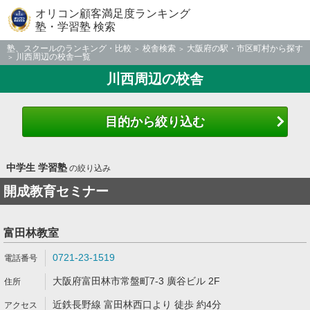
オリコン顧客満足度ランキング
塾・学習塾 検索
塾、スクールのランキング・比較
校舎検索
大阪府の駅・市区町村から探す
川西周辺の校舎一覧
川西周辺の校舎
目的から絞り込む
中学生 学習塾
の絞り込み
開成教育セミナー
富田林教室
0721-23-1519
大阪府富田林市常盤町7-3 廣谷ビル 2F
近鉄長野線 富田林西口より 徒歩 約4分