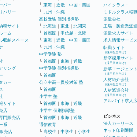
ーパー
└
東海
｜
近畿
｜
中国・四国
ハイクラス・
リバリー
└
九州・沖縄
ミドルクラス転
高校受験 個別指導塾
派遣会社
納税サイト
└
北海道
｜
東北
｜
北関東
工場・製造業派
ルーム
└
首都圏
｜
甲信越・北陸
派遣求人サイト
ル収納スペース
└
東海
｜
近畿
｜
中国・四国
求人情報サービ
ナ
└
九州・沖縄
転職サイト
（採用担当向け）
中学受験 塾
新卒採用サイト
社
└
首都圏
｜
東海
｜
近畿
（採用担当向け）
アリング
中学受験 個別指導塾
新卒エージェン
（採用担当向け）
ー
└
首都圏
人材紹介会社
タカー
公立中高一貫校対策 塾
（採用担当向け）
ス
└
首都圏
人材派遣会社
（採用担当向け）
社
小学生 塾
アルバイト求人
報サイト
└
首都圏
｜
東海
｜
近畿
売店
小学生 個別指導塾
ビジネス
専門販売店
└
首都圏
｜
東海
｜
近畿
法人カーリース
ー系
通信教育
ネット印刷通販
販売店
└
高校生
｜
中学生
｜
小学生