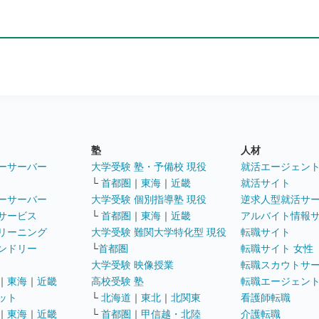
塾
人材
ーサーバー
大学受験 塾・予備校 現役
就活エージェン
└
首都圏
｜
東海
｜
近畿
就活サイト
ーサーバー
大学受験 個別指導塾 現役
逆求人型就活サ
サービス
└
首都圏
｜
東海
｜
近畿
アルバイト情報
リーニング
大学受験 難関大学特化型 現役
転職サイト
ンドリー
└
首都圏
転職サイト 女性
大学受験 映像授業
転職スカウトサ
｜
東海
｜
近畿
高校受験 塾
転職エージェン
ット
└
北海道
｜
東北
｜
北関東
看護師転職
｜
東海
｜
近畿
└
首都圏
｜
甲信越・北陸
介護転職