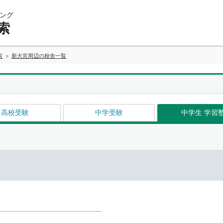
ング
索
索
新大宮周辺の校舎一覧
高校受験
中学受験
中学生 学習