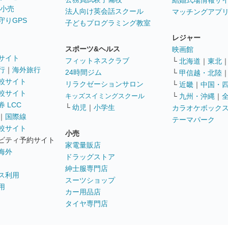
結婚式場情報サ
 小売
法人向け英会話スクール
マッチングアプ
守りGPS
子どもプログラミング教室
レジャー
スポーツ&ヘルス
映画館
サイト
フィットネスクラブ
└
北海道
｜
東北
行
｜
海外旅行
24時間ジム
└
甲信越・北陸
較サイト
リラクゼーションサロン
└
近畿
｜
中国・
較サイト
キッズスイミングスクール
└
九州・沖縄
｜
 LCC
└
幼児
｜
小学生
カラオケボック
｜
国際線
テーマパーク
較サイト
小売
ビティ予約サイト
家電量販店
海外
ドラッグストア
紳士服専門店
ス利用
スーツショップ
用
カー用品店
タイヤ専門店