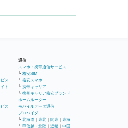
通信
ト
スマホ・携帯通信サービス
└
格安SIM
ービス
└
格安スマホ
サイト
└
携帯キャリア
└
携帯キャリア格安ブランド
ホームルーター
ービス
モバイルデータ通信
ト
プロバイダ
└
北海道
｜
東北
｜
関東
｜
東海
└
甲信越・北陸
｜
近畿
｜
中国