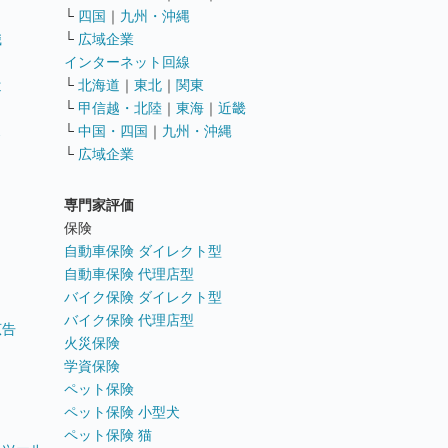
└
四国
｜
九州・沖縄
職
└
広域企業
インターネット回線
遣
└
北海道
｜
東北
｜
関東
└
甲信越・北陸
｜
東海
｜
近畿
ス
└
中国・四国
｜
九州・沖縄
└
広域企業
専門家評価
ト
保険
自動車保険 ダイレクト型
自動車保険 代理店型
バイク保険 ダイレクト型
バイク保険 代理店型
広告
火災保険
学資保険
ペット保険
ペット保険 小型犬
ペット保険 猫