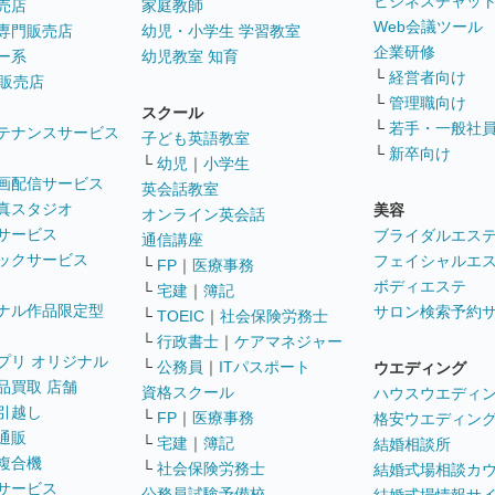
ビジネスチャッ
売店
家庭教師
Web会議ツール
専門販売店
幼児・小学生 学習教室
企業研修
ー系
幼児教室 知育
└
経営者向け
販売店
└
管理職向け
スクール
└
若手・一般社
テナンスサービス
子ども英語教室
└
新卒向け
└
幼児
｜
小学生
画配信サービス
英会話教室
真スタジオ
美容
オンライン英会話
サービス
ブライダルエス
通信講座
ックサービス
フェイシャルエ
└
FP
｜
医療事務
ボディエステ
└
宅建
｜
簿記
ナル作品限定型
サロン検索予約
└
TOEIC
｜
社会保険労務士
└
行政書士
｜
ケアマネジャー
プリ オリジナル
└
公務員
｜
ITパスポート
ウエディング
品買取 店舗
資格スクール
ハウスウエディ
引越し
└
FP
｜
医療事務
格安ウエディン
通販
└
宅建
｜
簿記
結婚相談所
複合機
└
社会保険労務士
結婚式場相談カ
サービス
公務員試験予備校