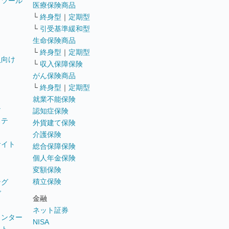
トツール
医療保険商品
└
終身型
｜
定期型
└
引受基準緩和型
生命保険商品
└
終身型
｜
定期型
員向け
└
収入保障保険
がん保険商品
└
終身型
｜
定期型
就業不能保険
テ
認知症保険
ステ
外貨建て保険
介護保険
サイト
総合保障保険
個人年金保険
変額保険
積立保険
ング
グ
金融
ネット証券
ウンター
NISA