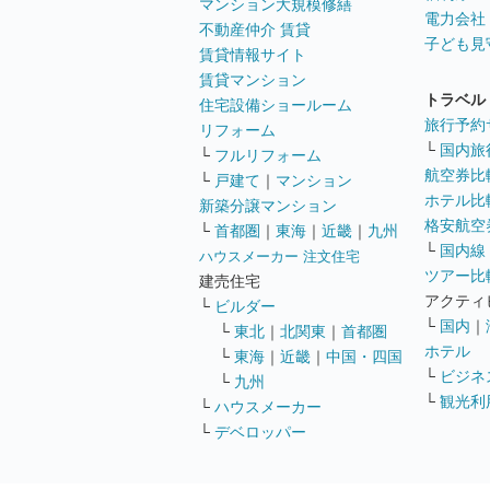
マンション大規模修繕
電力会社
不動産仲介 賃貸
子ども見
賃貸情報サイト
賃貸マンション
トラベル
住宅設備ショールーム
旅行予約
リフォーム
└
国内旅
└
フルリフォーム
航空券比
└
戸建て
｜
マンション
ホテル比
新築分譲マンション
格安航空券
└
首都圏
｜
東海
｜
近畿
｜
九州
└
国内線
ハウスメーカー 注文住宅
ツアー比
建売住宅
アクティ
└
ビルダー
└
国内
｜
└
東北
｜
北関東
｜
首都圏
ホテル
└
東海
｜
近畿
｜
中国・四国
└
ビジネ
└
九州
└
観光利
└
ハウスメーカー
└
デベロッパー