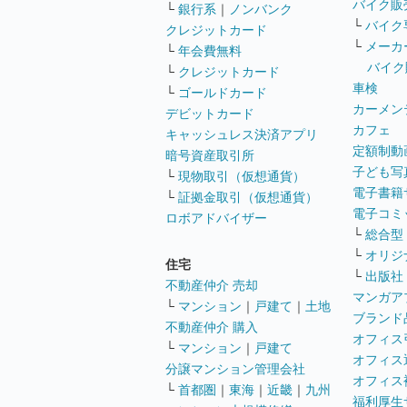
バイク販
└
銀行系
｜
ノンバンク
└
バイク
クレジットカード
└
メーカ
└
年会費無料
バイク
└
クレジットカード
車検
└
ゴールドカード
カーメン
デビットカード
カフェ
キャッシュレス決済アプリ
定額制動
暗号資産取引所
子ども写
└
現物取引（仮想通貨）
電子書籍
└
証拠金取引（仮想通貨）
電子コミ
ロボアドバイザー
└
総合型
└
オリジ
住宅
└
出版社
不動産仲介 売却
マンガア
└
マンション
｜
戸建て
｜
土地
ブランド
不動産仲介 購入
オフィス
└
マンション
｜
戸建て
オフィス
分譲マンション管理会社
オフィス
└
首都圏
｜
東海
｜
近畿
｜
九州
福利厚生