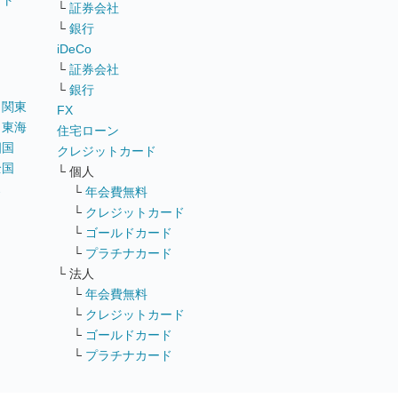
イト
└
証券会社
リ
└
銀行
iDeCo
└
証券会社
└
銀行
｜
関東
FX
｜
東海
住宅ローン
四国
クレジットカード
全国
└ 個人
ス
└
年会費無料
└
クレジットカード
└
ゴールドカード
└
プラチナカード
└ 法人
└
年会費無料
└
クレジットカード
└
ゴールドカード
└
プラチナカード