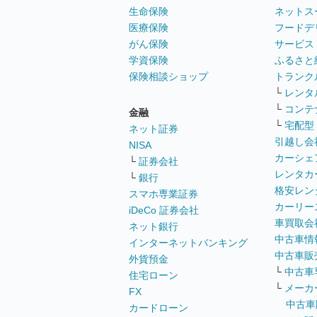
生命保険
ネットス
医療保険
フードデ
がん保険
サービス
学資保険
ふるさと
保険相談ショップ
トランク
└
レンタ
└
コンテ
金融
└
宅配型
ネット証券
引越し会
NISA
カーシェ
└
証券会社
レンタカ
└
銀行
格安レン
スマホ専業証券
カーリー
iDeCo 証券会社
車買取会
ネット銀行
中古車情
インターネットバンキング
中古車販
外貨預金
└
中古車
住宅ローン
└
メーカ
FX
中古車
カードローン