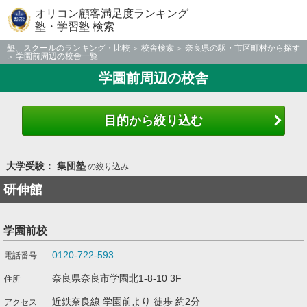
オリコン顧客満足度ランキング
塾・学習塾 検索
塾、スクールのランキング・比較
校舎検索
奈良県の駅・市区町村から探す
学園前周辺の校舎一覧
学園前周辺の校舎
目的から絞り込む
大学受験： 集団塾
の絞り込み
研伸館
学園前校
0120-722-593
奈良県奈良市学園北1-8-10 3F
近鉄奈良線 学園前より 徒歩 約2分