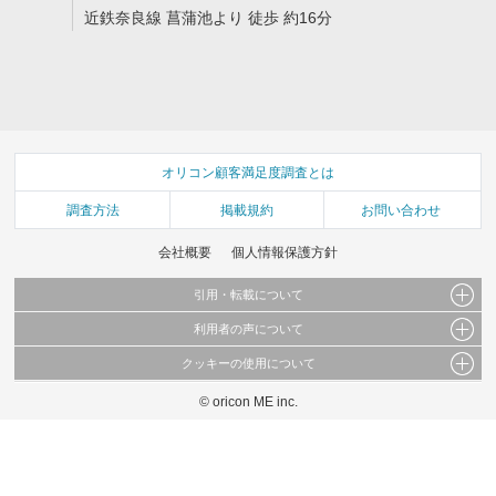
近鉄奈良線 菖蒲池より 徒歩 約16分
オリコン顧客満足度調査とは
調査方法
掲載規約
お問い合わせ
会社概要
個人情報保護方針
引用・転載について
利用者の声について
当サイトで公開されている情報（文字、写真、イラスト、画像データ等）及びこれらの配
置・編集および構造などについての著作権は株式会社oricon MEに帰属しております。
クッキーの使用について
当サイトに掲載している内容はすべてサービスの利用者が提出された見解・感想です。
これらの情報を権利者の許可なく無断転載・複製などの二次利用を行うことは固く禁じて
弊社が内容について正確性を含め一切保証するものではありません。
おります。
© oricon ME inc.
このサイトでは Cookie を使用して、ユーザーに合わせたコンテンツや広告の表示、ソー
弊社の見解・ 意見ではないことをご理解いただいた上でご覧ください。
シャル メディア機能の提供、広告の表示回数やクリック数の測定を行っています。
また、ユーザーによるサイトの利用状況についても情報を収集し、ソーシャル メディア
や広告配信、データ解析の各パートナーに提供しています。
各パートナーは、この情報とユーザーが各パートナーに提供した他の情報や、ユーザーが