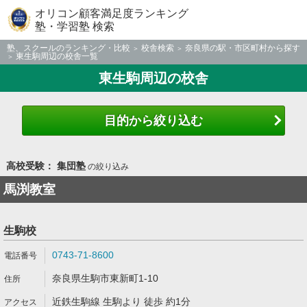
オリコン顧客満足度ランキング
塾・学習塾 検索
塾、スクールのランキング・比較
校舎検索
奈良県の駅・市区町村から探す
東生駒周辺の校舎一覧
東生駒周辺の校舎
目的から絞り込む
高校受験： 集団塾
の絞り込み
馬渕教室
生駒校
0743-71-8600
奈良県生駒市東新町1-10
近鉄生駒線 生駒より 徒歩 約1分