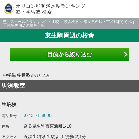
オリコン顧客満足度ランキング
塾・学習塾 検索
塾、スクールのランキング・比較
校舎検索
奈良県の駅・市区町村から探す
東生駒周辺の校舎一覧
東生駒周辺の校舎
目的から絞り込む
中学生 学習塾
の絞り込み
馬渕教室
生駒校
0743-71-8600
奈良県生駒市東新町1-10
近鉄生駒線 生駒より 徒歩 約1分