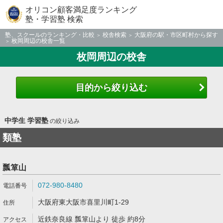
オリコン顧客満足度ランキング
塾・学習塾 検索
塾、スクールのランキング・比較
校舎検索
大阪府の駅・市区町村から探す
枚岡周辺の校舎一覧
枚岡周辺の校舎
目的から絞り込む
中学生 学習塾
の絞り込み
類塾
瓢箪山
072-980-8480
大阪府東大阪市喜里川町1-29
近鉄奈良線 瓢箪山より 徒歩 約8分