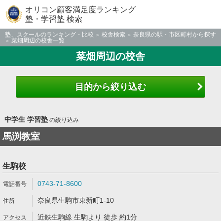
オリコン顧客満足度ランキング
塾・学習塾 検索
塾、スクールのランキング・比較
校舎検索
奈良県の駅・市区町村から探す
菜畑周辺の校舎一覧
菜畑周辺の校舎
目的から絞り込む
中学生 学習塾
の絞り込み
馬渕教室
生駒校
0743-71-8600
奈良県生駒市東新町1-10
近鉄生駒線 生駒より 徒歩 約1分