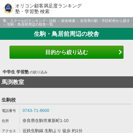
オリコン顧客満足度ランキング
塾・学習塾 検索
塾、スクールのランキング・比較
校舎検索
奈良県の駅・市区町村から探す
生駒・鳥居前周辺の校舎一覧
生駒・鳥居前周辺の校舎
目的から絞り込む
中学生 学習塾
の絞り込み
馬渕教室
生駒校
0743-71-8600
奈良県生駒市東新町1-10
近鉄生駒線 生駒より 徒歩 約1分