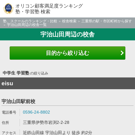
オリコン顧客満足度ランキング
塾・学習塾 検索
塾、スクールのランキング・比較
校舎検索
三重県の駅・市区町村から探す
宇治山田周辺の校舎一覧
宇治山田周辺の校舎
目的から絞り込む
中学生 学習塾
の絞り込み
eisu
宇治山田駅前校
0596-24-8802
三重県伊勢市岩渕2-2-28
近鉄山田線 宇治山田より 徒歩 約2分