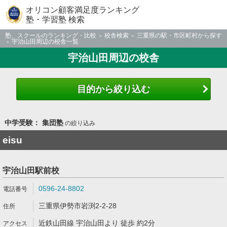
オリコン顧客満足度ランキング
塾・学習塾 検索
塾、スクールのランキング・比較
校舎検索
三重県の駅・市区町村から探す
宇治山田周辺の校舎一覧
宇治山田周辺の校舎
目的から絞り込む
中学受験： 集団塾
の絞り込み
eisu
宇治山田駅前校
0596-24-8802
三重県伊勢市岩渕2-2-28
近鉄山田線 宇治山田より 徒歩 約2分