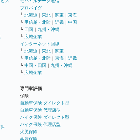
ービス
モバイルデータ通信
ト
プロバイダ
└
北海道
｜
東北
｜
関東
｜
東海
└
甲信越・北陸
｜
近畿
｜
中国
└
四国
｜
九州・沖縄
職
└
広域企業
インターネット回線
遣
└
北海道
｜
東北
｜
関東
└
甲信越・北陸
｜
東海
｜
近畿
ス
└
中国・四国
｜
九州・沖縄
└
広域企業
専門家評価
ト
保険
自動車保険 ダイレクト型
自動車保険 代理店型
バイク保険 ダイレクト型
バイク保険 代理店型
広告
火災保険
学資保険