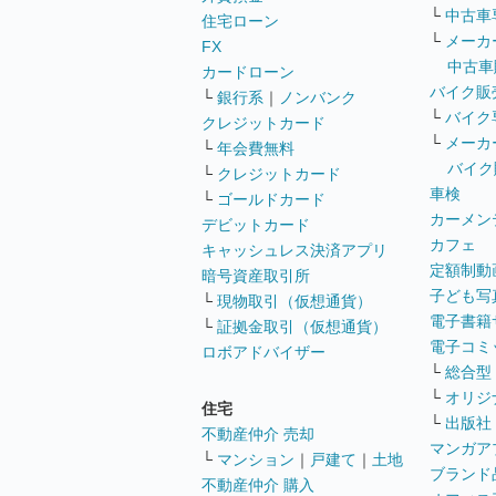
└
中古車
住宅ローン
└
メーカ
FX
中古車
カードローン
バイク販
└
銀行系
｜
ノンバンク
└
バイク
クレジットカード
└
メーカ
└
年会費無料
バイク
└
クレジットカード
車検
└
ゴールドカード
カーメン
デビットカード
カフェ
キャッシュレス決済アプリ
定額制動
暗号資産取引所
子ども写
└
現物取引（仮想通貨）
電子書籍
└
証拠金取引（仮想通貨）
電子コミ
ロボアドバイザー
└
総合型
└
オリジ
住宅
└
出版社
不動産仲介 売却
マンガア
└
マンション
｜
戸建て
｜
土地
ブランド
不動産仲介 購入