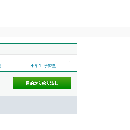
塾
小学生 学習塾