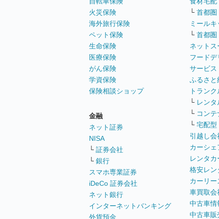
自転車保険
食材宅配
火災保険
└
首都圏
海外旅行保険
ミールキ
ペット保険
└
首都圏
生命保険
ネットス
医療保険
フードデ
がん保険
サービス
学資保険
ふるさと
保険相談ショップ
トランク
└
レンタ
└
コンテ
金融
└
宅配型
ネット証券
引越し会
NISA
カーシェ
└
証券会社
レンタカ
└
銀行
格安レン
スマホ専業証券
カーリー
iDeCo 証券会社
車買取会
ネット銀行
中古車情
インターネットバンキング
中古車販
外貨預金