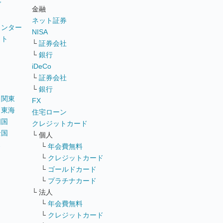
グ
金融
ネット証券
ウンター
NISA
イト
└
証券会社
リ
└
銀行
iDeCo
└
証券会社
└
銀行
｜
関東
FX
｜
東海
住宅ローン
四国
クレジットカード
全国
└ 個人
ス
└
年会費無料
└
クレジットカード
└
ゴールドカード
└
プラチナカード
└ 法人
└
年会費無料
└
クレジットカード