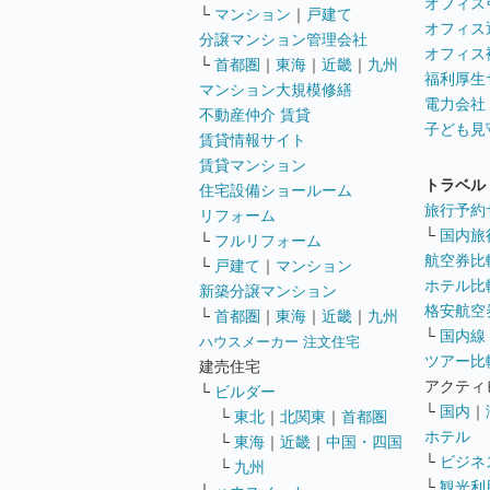
オフィス
└
マンション
｜
戸建て
オフィス
分譲マンション管理会社
オフィス
└
首都圏
｜
東海
｜
近畿
｜
九州
福利厚生
マンション大規模修繕
電力会社
不動産仲介 賃貸
子ども見
賃貸情報サイト
賃貸マンション
トラベル
住宅設備ショールーム
旅行予約
リフォーム
└
国内旅
└
フルリフォーム
航空券比
└
戸建て
｜
マンション
ホテル比
新築分譲マンション
格安航空券
└
首都圏
｜
東海
｜
近畿
｜
九州
└
国内線
ハウスメーカー 注文住宅
ツアー比
建売住宅
アクティ
└
ビルダー
└
国内
｜
└
東北
｜
北関東
｜
首都圏
ホテル
└
東海
｜
近畿
｜
中国・四国
└
ビジネ
└
九州
└
観光利