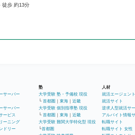
 徒歩 約13分
塾
人材
ーサーバー
大学受験 塾・予備校 現役
就活エージェン
└
首都圏
｜
東海
｜
近畿
就活サイト
ーサーバー
大学受験 個別指導塾 現役
逆求人型就活サ
サービス
└
首都圏
｜
東海
｜
近畿
アルバイト情報
リーニング
大学受験 難関大学特化型 現役
転職サイト
ンドリー
└
首都圏
転職サイト 女性