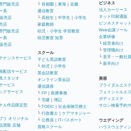
ビジネス
専門販売店
└
首都圏
｜
東海
｜
近畿
法人カーリース
ー系
通信教育
ネット印刷通販
販売店
└
高校生
｜
中学生
｜
小学生
ビジネスチャッ
売店
家庭教師
Web会議ツール
専門販売店
幼児・小学生 学習教室
企業研修
ー系
幼児教室 知育
└
経営者向け
販売店
└
管理職向け
スクール
└
若手・一般社
テナンスサービス
子ども英語教室
└
新卒向け
└
幼児
｜
小学生
画配信サービス
英会話教室
真スタジオ
美容
オンライン英会話
サービス
ブライダルエス
通信講座
ックサービス
フェイシャルエ
└
FP
｜
医療事務
ボディエステ
└
宅建
｜
簿記
ナル作品限定型
サロン検索予約
└
TOEIC
｜
社会保険労務士
└
行政書士
｜
ケアマネジャー
プリ オリジナル
└
公務員
｜
ITパスポート
ウエディング
品買取 店舗
資格スクール
ハウスウエディ