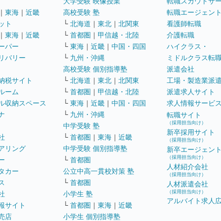
大学受験 映像授業
転職スカウトサ
｜
東海
｜
近畿
高校受験 塾
転職エージェン
ット
└
北海道
｜
東北
｜
北関東
看護師転職
｜
東海
｜
近畿
└
首都圏
｜
甲信越・北陸
介護転職
ーパー
└
東海
｜
近畿
｜
中国・四国
ハイクラス・
リバリー
└
九州・沖縄
ミドルクラス転
高校受験 個別指導塾
派遣会社
納税サイト
└
北海道
｜
東北
｜
北関東
工場・製造業派
ルーム
└
首都圏
｜
甲信越・北陸
派遣求人サイト
ル収納スペース
└
東海
｜
近畿
｜
中国・四国
求人情報サービ
ナ
└
九州・沖縄
転職サイト
（採用担当向け）
中学受験 塾
新卒採用サイト
社
└
首都圏
｜
東海
｜
近畿
（採用担当向け）
アリング
中学受験 個別指導塾
新卒エージェン
（採用担当向け）
ー
└
首都圏
人材紹介会社
タカー
公立中高一貫校対策 塾
（採用担当向け）
ス
└
首都圏
人材派遣会社
（採用担当向け）
社
小学生 塾
アルバイト求人
報サイト
└
首都圏
｜
東海
｜
近畿
売店
小学生 個別指導塾