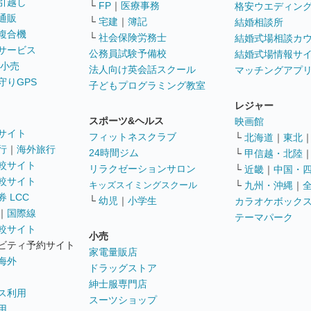
引越し
└
FP
｜
医療事務
格安ウエディン
通販
└
宅建
｜
簿記
結婚相談所
複合機
└
社会保険労務士
結婚式場相談カ
サービス
公務員試験予備校
結婚式場情報サ
 小売
法人向け英会話スクール
マッチングアプ
守りGPS
子どもプログラミング教室
レジャー
スポーツ&ヘルス
映画館
サイト
フィットネスクラブ
└
北海道
｜
東北
行
｜
海外旅行
24時間ジム
└
甲信越・北陸
較サイト
リラクゼーションサロン
└
近畿
｜
中国・
較サイト
キッズスイミングスクール
└
九州・沖縄
｜
 LCC
└
幼児
｜
小学生
カラオケボック
｜
国際線
テーマパーク
較サイト
小売
ビティ予約サイト
家電量販店
海外
ドラッグストア
紳士服専門店
ス利用
スーツショップ
用