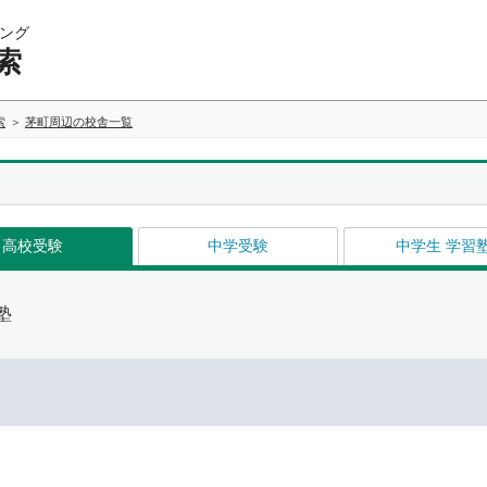
ング
索
索
茅町周辺の校舎一覧
高校受験
中学受験
中学生 学習
塾