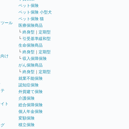
ペット保険
ペット保険 小型犬
ペット保険 猫
トツール
医療保険商品
└
終身型
｜
定期型
└
引受基準緩和型
生命保険商品
└
終身型
｜
定期型
員向け
└
収入保障保険
がん保険商品
└
終身型
｜
定期型
就業不能保険
テ
認知症保険
ステ
外貨建て保険
介護保険
サイト
総合保障保険
個人年金保険
変額保険
積立保険
ング