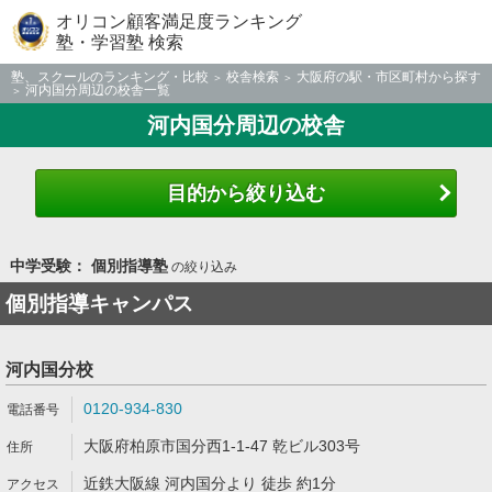
オリコン顧客満足度ランキング
塾・学習塾 検索
塾、スクールのランキング・比較
校舎検索
大阪府の駅・市区町村から探す
河内国分周辺の校舎一覧
河内国分周辺の校舎
目的から絞り込む
中学受験： 個別指導塾
の絞り込み
個別指導キャンパス
河内国分校
0120-934-830
大阪府柏原市国分西1-1-47 乾ビル303号
近鉄大阪線 河内国分より 徒歩 約1分