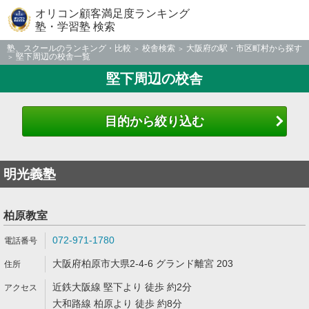
オリコン顧客満足度ランキング
塾・学習塾 検索
塾、スクールのランキング・比較
校舎検索
大阪府の駅・市区町村から探す
堅下周辺の校舎一覧
堅下周辺の校舎
目的から絞り込む
明光義塾
柏原教室
072-971-1780
大阪府柏原市大県2-4-6 グランド離宮 203
近鉄大阪線 堅下より 徒歩 約2分
大和路線 柏原より 徒歩 約8分