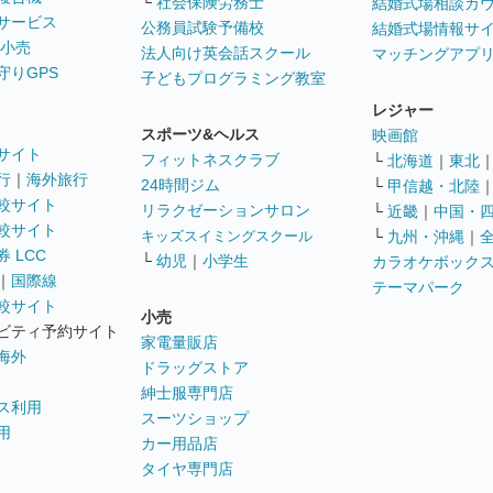
└
社会保険労務士
結婚式場相談カ
サービス
公務員試験予備校
結婚式場情報サ
 小売
法人向け英会話スクール
マッチングアプ
守りGPS
子どもプログラミング教室
レジャー
スポーツ&ヘルス
映画館
サイト
フィットネスクラブ
└
北海道
｜
東北
行
｜
海外旅行
24時間ジム
└
甲信越・北陸
較サイト
リラクゼーションサロン
└
近畿
｜
中国・
較サイト
キッズスイミングスクール
└
九州・沖縄
｜
 LCC
└
幼児
｜
小学生
カラオケボック
｜
国際線
テーマパーク
較サイト
小売
ビティ予約サイト
家電量販店
海外
ドラッグストア
紳士服専門店
ス利用
スーツショップ
用
カー用品店
タイヤ専門店