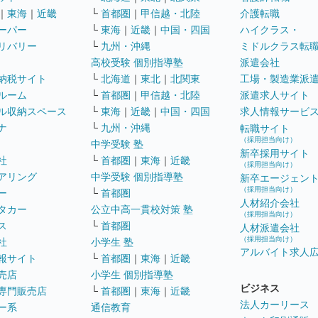
｜
東海
｜
近畿
└
首都圏
｜
甲信越・北陸
介護転職
ーパー
└
東海
｜
近畿
｜
中国・四国
ハイクラス・
リバリー
└
九州・沖縄
ミドルクラス転
高校受験 個別指導塾
派遣会社
納税サイト
└
北海道
｜
東北
｜
北関東
工場・製造業派
ルーム
└
首都圏
｜
甲信越・北陸
派遣求人サイト
ル収納スペース
└
東海
｜
近畿
｜
中国・四国
求人情報サービ
ナ
└
九州・沖縄
転職サイト
（採用担当向け）
中学受験 塾
新卒採用サイト
社
└
首都圏
｜
東海
｜
近畿
（採用担当向け）
アリング
中学受験 個別指導塾
新卒エージェン
（採用担当向け）
ー
└
首都圏
人材紹介会社
タカー
公立中高一貫校対策 塾
（採用担当向け）
ス
└
首都圏
人材派遣会社
（採用担当向け）
社
小学生 塾
アルバイト求人
報サイト
└
首都圏
｜
東海
｜
近畿
売店
小学生 個別指導塾
ビジネス
専門販売店
└
首都圏
｜
東海
｜
近畿
法人カーリース
ー系
通信教育