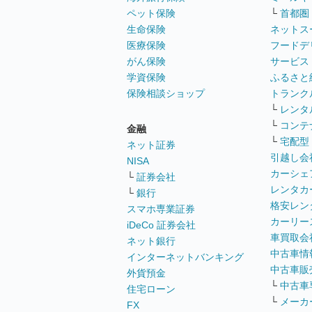
ペット保険
└
首都圏
生命保険
ネットス
医療保険
フードデ
がん保険
サービス
学資保険
ふるさと
保険相談ショップ
トランク
└
レンタ
└
コンテ
金融
└
宅配型
ネット証券
引越し会
NISA
カーシェ
└
証券会社
レンタカ
└
銀行
格安レン
スマホ専業証券
カーリー
iDeCo 証券会社
車買取会
ネット銀行
中古車情
インターネットバンキング
中古車販
外貨預金
└
中古車
住宅ローン
└
メーカ
FX