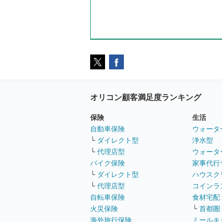
オリコン顧客満足度ランキング
保険
生活
自動車保険
ウォータ
└
ダイレクト型
浄水型
└
代理店型
ウォータ
バイク保険
家事代行
└
ダイレクト型
ハウスク
└
代理店型
コインラ
自転車保険
食材宅配
火災保険
└
首都圏
海外旅行保険
ミールキ