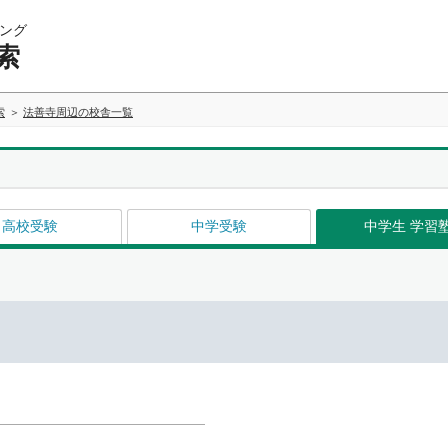
ング
索
索
法善寺周辺の校舎一覧
高校受験
中学受験
中学生 学習