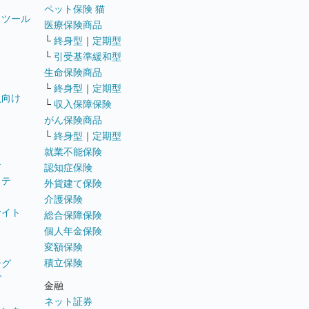
ペット保険 猫
トツール
医療保険商品
└
終身型
｜
定期型
└
引受基準緩和型
生命保険商品
└
終身型
｜
定期型
員向け
└
収入保障保険
がん保険商品
└
終身型
｜
定期型
就業不能保険
テ
認知症保険
ステ
外貨建て保険
介護保険
サイト
総合保障保険
個人年金保険
変額保険
積立保険
ング
グ
金融
ネット証券