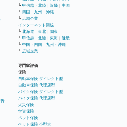
└
甲信越・北陸
｜
近畿
｜
中国
└
四国
｜
九州・沖縄
職
└
広域企業
インターネット回線
遣
└
北海道
｜
東北
｜
関東
└
甲信越・北陸
｜
東海
｜
近畿
ス
└
中国・四国
｜
九州・沖縄
└
広域企業
専門家評価
ト
保険
自動車保険 ダイレクト型
自動車保険 代理店型
バイク保険 ダイレクト型
バイク保険 代理店型
広告
火災保険
学資保険
ペット保険
ペット保険 小型犬