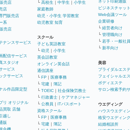
ネット印刷通販
販売店
└
高校生
｜
中学生
｜
小学生
ビジネスチャッ
売店
家庭教師
Web会議ツール
専門販売店
幼児・小学生 学習教室
企業研修
ー系
幼児教室 知育
└
経営者向け
販売店
└
管理職向け
スクール
└
若手・一般社
テナンスサービス
子ども英語教室
└
新卒向け
└
幼児
｜
小学生
画配信サービス
英会話教室
真スタジオ
美容
オンライン英会話
サービス
ブライダルエス
通信講座
ックサービス
フェイシャルエ
└
FP
｜
医療事務
ボディエステ
└
宅建
｜
簿記
ナル作品限定型
サロン検索予約
└
TOEIC
｜
社会保険労務士
└
行政書士
｜
ケアマネジャー
プリ オリジナル
└
公務員
｜
ITパスポート
ウエディング
品買取 店舗
資格スクール
ハウスウエディ
引越し
└
FP
｜
医療事務
格安ウエディン
通販
└
宅建
｜
簿記
結婚相談所
複合機