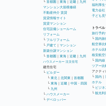
└
首都圏
｜
東海
｜
近畿
｜
九州
福利厚生
マンション大規模修繕
電力会社
不動産仲介 賃貸
子ども見
賃貸情報サイト
賃貸マンション
トラベル
住宅設備ショールーム
旅行予約
リフォーム
└
国内旅
└
フルリフォーム
航空券比
└
戸建て
｜
マンション
ホテル比
新築分譲マンション
格安航空券
└
首都圏
｜
東海
｜
近畿
｜
九州
└
国内線
ハウスメーカー 注文住宅
ツアー比
建売住宅
アクティ
└
ビルダー
└
国内
｜
└
東北
｜
北関東
｜
首都圏
ホテル
└
東海
｜
近畿
｜
中国・四国
└
ビジネ
└
九州
└
観光利
└
ハウスメーカー
└
デベロッパー