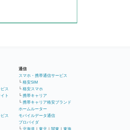
通信
ト
スマホ・携帯通信サービス
└
格安SIM
ービス
└
格安スマホ
サイト
└
携帯キャリア
└
携帯キャリア格安ブランド
ホームルーター
ービス
モバイルデータ通信
ト
プロバイダ
└
北海道
｜
東北
｜
関東
｜
東海