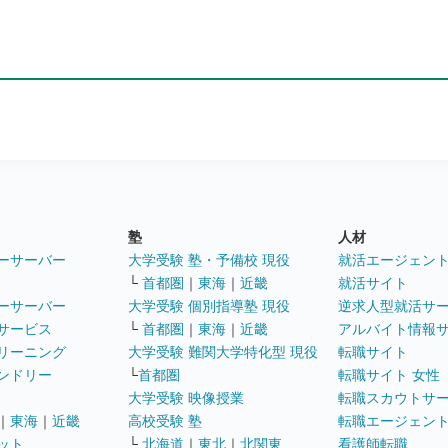
塾
人材
ーサーバー
大学受験 塾・予備校 現役
就活エージェン
└
首都圏
｜
東海
｜
近畿
就活サイト
ーサーバー
大学受験 個別指導塾 現役
逆求人型就活サ
サービス
└
首都圏
｜
東海
｜
近畿
アルバイト情報
リーニング
大学受験 難関大学特化型 現役
転職サイト
ンドリー
└
首都圏
転職サイト 女性
大学受験 映像授業
転職スカウトサ
｜
東海
｜
近畿
高校受験 塾
転職エージェン
ット
└
北海道
｜
東北
｜
北関東
看護師転職