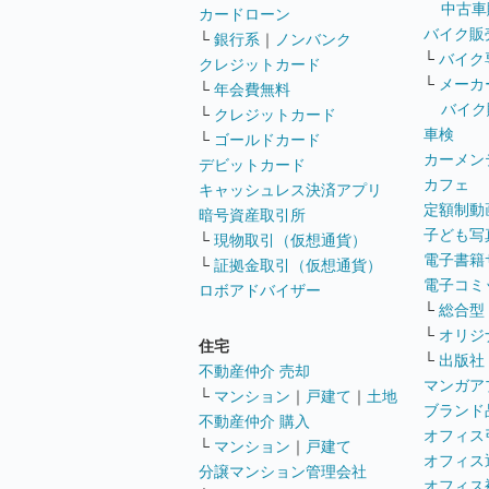
中古車
カードローン
バイク販
└
銀行系
｜
ノンバンク
└
バイク
クレジットカード
└
メーカ
└
年会費無料
バイク
└
クレジットカード
車検
└
ゴールドカード
カーメン
デビットカード
カフェ
キャッシュレス決済アプリ
定額制動
暗号資産取引所
子ども写
└
現物取引（仮想通貨）
電子書籍
└
証拠金取引（仮想通貨）
電子コミ
ロボアドバイザー
└
総合型
└
オリジ
住宅
└
出版社
不動産仲介 売却
マンガア
└
マンション
｜
戸建て
｜
土地
ブランド
不動産仲介 購入
オフィス
└
マンション
｜
戸建て
オフィス
分譲マンション管理会社
オフィス