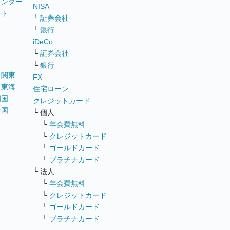
ウンター
NISA
イト
└
証券会社
リ
└
銀行
iDeCo
└
証券会社
└
銀行
｜
関東
FX
｜
東海
住宅ローン
四国
クレジットカード
全国
└ 個人
ス
└
年会費無料
└
クレジットカード
└
ゴールドカード
└
プラチナカード
└ 法人
└
年会費無料
└
クレジットカード
└
ゴールドカード
└
プラチナカード