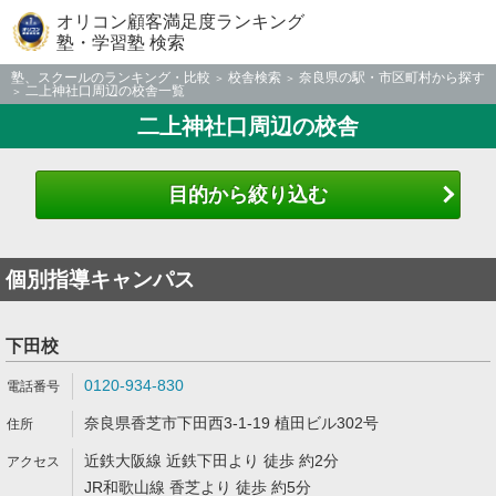
オリコン顧客満足度ランキング
塾・学習塾 検索
塾、スクールのランキング・比較
校舎検索
奈良県の駅・市区町村から探す
二上神社口周辺の校舎一覧
二上神社口周辺の校舎
目的から絞り込む
個別指導キャンパス
下田校
0120-934-830
奈良県香芝市下田西3-1-19 植田ビル302号
近鉄大阪線 近鉄下田より 徒歩 約2分
JR和歌山線 香芝より 徒歩 約5分