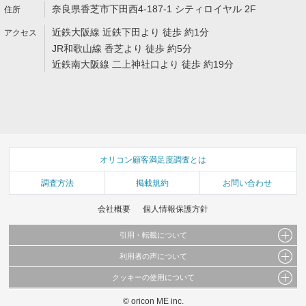
奈良県香芝市下田西4-187-1 シティロイヤル 2F
近鉄大阪線 近鉄下田より 徒歩 約1分
JR和歌山線 香芝より 徒歩 約5分
近鉄南大阪線 二上神社口より 徒歩 約19分
オリコン顧客満足度調査とは
調査方法
掲載規約
お問い合わせ
会社概要
個人情報保護方針
引用・転載について
利用者の声について
当サイトで公開されている情報（文字、写真、イラスト、画像データ等）及びこれらの配
置・編集および構造などについての著作権は株式会社oricon MEに帰属しております。
クッキーの使用について
当サイトに掲載している内容はすべてサービスの利用者が提出された見解・感想です。
これらの情報を権利者の許可なく無断転載・複製などの二次利用を行うことは固く禁じて
弊社が内容について正確性を含め一切保証するものではありません。
おります。
© oricon ME inc.
このサイトでは Cookie を使用して、ユーザーに合わせたコンテンツや広告の表示、ソー
弊社の見解・ 意見ではないことをご理解いただいた上でご覧ください。