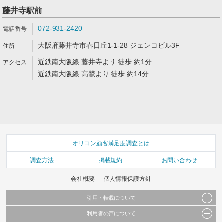
藤井寺駅前
072-931-2420
大阪府藤井寺市春日丘1-1-28 ジェンコビル3F
近鉄南大阪線 藤井寺より 徒歩 約1分
近鉄南大阪線 高鷲より 徒歩 約14分
オリコン顧客満足度調査とは
調査方法
掲載規約
お問い合わせ
会社概要
個人情報保護方針
引用・転載について
利用者の声について
当サイトで公開されている情報（文字、写真、イラスト、画像データ等）及びこれらの配