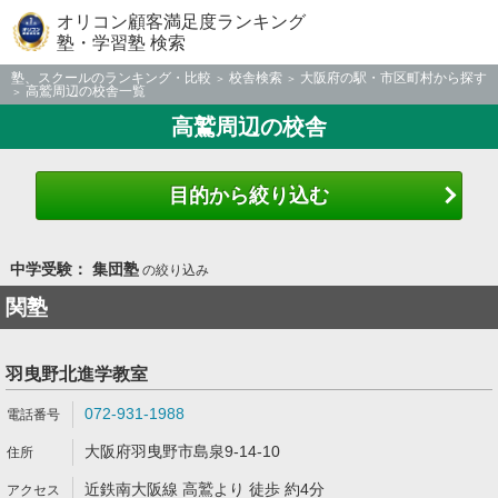
オリコン顧客満足度ランキング
塾・学習塾 検索
塾、スクールのランキング・比較
校舎検索
大阪府の駅・市区町村から探す
高鷲周辺の校舎一覧
高鷲周辺の校舎
目的から絞り込む
中学受験： 集団塾
の絞り込み
関塾
羽曳野北進学教室
072-931-1988
大阪府羽曳野市島泉9-14-10
近鉄南大阪線 高鷲より 徒歩 約4分