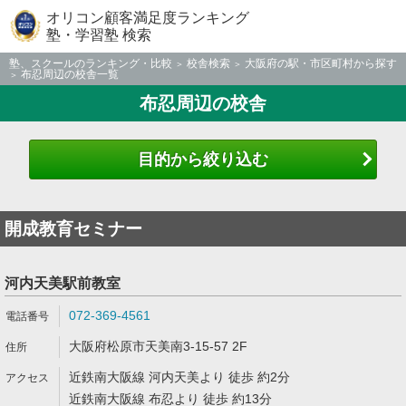
オリコン顧客満足度ランキング
塾・学習塾 検索
塾、スクールのランキング・比較
校舎検索
大阪府の駅・市区町村から探す
布忍周辺の校舎一覧
布忍周辺の校舎
目的から絞り込む
開成教育セミナー
河内天美駅前教室
072-369-4561
大阪府松原市天美南3-15-57 2F
近鉄南大阪線 河内天美より 徒歩 約2分
近鉄南大阪線 布忍より 徒歩 約13分