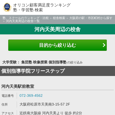
オリコン顧客満足度ランキング
塾・学習塾 検索
塾、スクールのランキング・比較
校舎検索
大阪府の駅・市区町村から探す
河内天美周辺の校舎一覧
河内天美周辺の校舎
目的から絞り込む
大学受験： 集団塾 映像授業 個別指導塾
の絞り込み
個別指導学院フリーステップ
河内天美駅前教室
072-369-4562
大阪府松原市天美南3-15-57 2F
近鉄南大阪線 河内天美より 徒歩 約2分