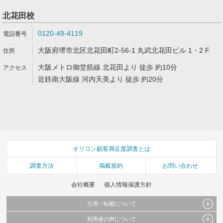
北花田校
0120-49-4119
大阪府堺市北区北花田町2-56-1 丸武北花田ビル 1・2 F
大阪メトロ御堂筋線 北花田より 徒歩 約10分
近鉄南大阪線 河内天美より 徒歩 約20分
オリコン顧客満足度調査とは
調査方法
掲載規約
お問い合わせ
会社概要
個人情報保護方針
引用・転載について
利用者の声について
当サイトで公開されている情報（文字、写真、イラスト、画像データ等）及びこれらの配