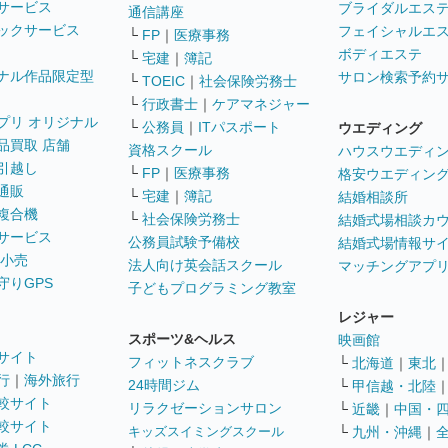
サービス
ブライダルエス
通信講座
ックサービス
フェイシャルエ
└
FP
｜
医療事務
ボディエステ
└
宅建
｜
簿記
ナル作品限定型
サロン検索予約
└
TOEIC
｜
社会保険労務士
└
行政書士
｜
ケアマネジャー
プリ オリジナル
└
公務員
｜
ITパスポート
ウエディング
品買取 店舗
資格スクール
ハウスウエディ
引越し
└
FP
｜
医療事務
格安ウエディン
通販
└
宅建
｜
簿記
結婚相談所
複合機
└
社会保険労務士
結婚式場相談カ
サービス
公務員試験予備校
結婚式場情報サ
 小売
法人向け英会話スクール
マッチングアプ
守りGPS
子どもプログラミング教室
レジャー
スポーツ&ヘルス
映画館
サイト
フィットネスクラブ
└
北海道
｜
東北
行
｜
海外旅行
24時間ジム
└
甲信越・北陸
較サイト
リラクゼーションサロン
└
近畿
｜
中国・
較サイト
キッズスイミングスクール
└
九州・沖縄
｜