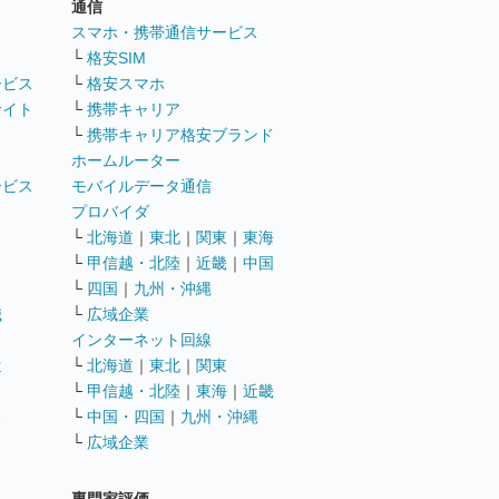
通信
ト
スマホ・携帯通信サービス
└
格安SIM
ービス
└
格安スマホ
サイト
└
携帯キャリア
└
携帯キャリア格安ブランド
ホームルーター
ービス
モバイルデータ通信
ト
プロバイダ
└
北海道
｜
東北
｜
関東
｜
東海
└
甲信越・北陸
｜
近畿
｜
中国
└
四国
｜
九州・沖縄
職
└
広域企業
インターネット回線
遣
└
北海道
｜
東北
｜
関東
└
甲信越・北陸
｜
東海
｜
近畿
ス
└
中国・四国
｜
九州・沖縄
└
広域企業