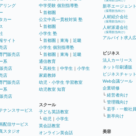
（採用担当向け）
アリング
中学受験 個別指導塾
新卒エージェン
（採用担当向け）
ー
└
首都圏
人材紹介会社
タカー
公立中高一貫校対策 塾
（採用担当向け）
ス
└
首都圏
人材派遣会社
（採用担当向け）
社
小学生 塾
アルバイト求人
報サイト
└
首都圏
｜
東海
｜
近畿
売店
小学生 個別指導塾
ビジネス
専門販売店
└
首都圏
｜
東海
｜
近畿
法人カーリース
ー系
通信教育
ネット印刷通販
販売店
└
高校生
｜
中学生
｜
小学生
ビジネスチャッ
売店
家庭教師
Web会議ツール
専門販売店
幼児・小学生 学習教室
企業研修
ー系
幼児教室 知育
└
経営者向け
販売店
└
管理職向け
スクール
└
若手・一般社
テナンスサービス
子ども英語教室
└
新卒向け
└
幼児
｜
小学生
画配信サービス
英会話教室
真スタジオ
美容
オンライン英会話