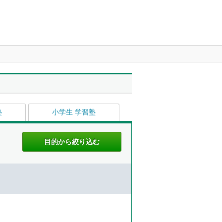
塾
小学生 学習塾