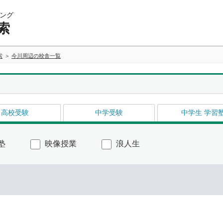
ング
索
索
今川周辺の校舎一覧
高校受験
中学受験
中学生 学習
塾
映像授業
浪人生