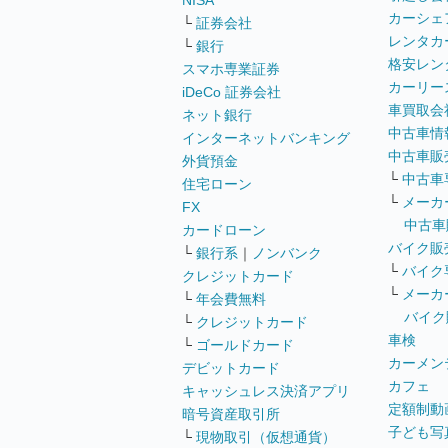
NISA
カーシェ
└
証券会社
レンタカ
└
銀行
格安レン
スマホ専業証券
カーリー
iDeCo 証券会社
車買取会
ネット銀行
中古車情
インターネットバンキング
中古車販
外貨預金
└
中古車
住宅ローン
└
メーカ
FX
中古車
カードローン
バイク販
└
銀行系
｜
ノンバンク
└
バイク
クレジットカード
└
メーカ
└
年会費無料
バイク
└
クレジットカード
車検
└
ゴールドカード
カーメン
デビットカード
カフェ
キャッシュレス決済アプリ
定額制動
暗号資産取引所
子ども写
└
現物取引（仮想通貨）