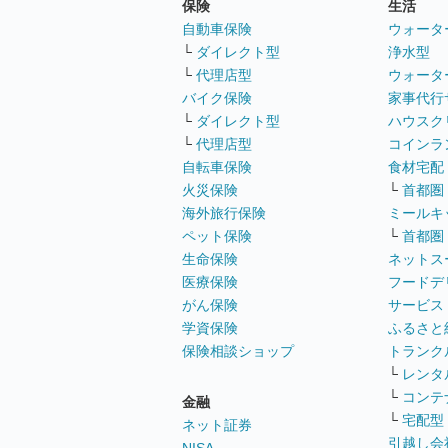
保険
生活
自動車保険
ウォータ
└
ダイレクト型
浄水型
└
代理店型
ウォータ
バイク保険
家事代行
└
ダイレクト型
ハウスク
└
代理店型
コインラ
自転車保険
食材宅配
火災保険
└
首都圏
海外旅行保険
ミールキ
ペット保険
└
首都圏
生命保険
ネットス
医療保険
フードデ
がん保険
サービス
学資保険
ふるさと
保険相談ショップ
トランク
└
レンタ
└
コンテ
金融
└
宅配型
ネット証券
引越し会