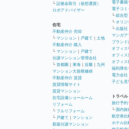
電子書籍
└
証拠金取引（仮想通貨）
電子コミ
ロボアドバイザー
└
総合型
└
オリジ
住宅
└
出版社
不動産仲介 売却
マンガア
└
マンション
｜
戸建て
｜
土地
ブランド
不動産仲介 購入
オフィス
└
マンション
｜
戸建て
オフィス
分譲マンション管理会社
オフィス
└
首都圏
｜
東海
｜
近畿
｜
九州
福利厚生
マンション大規模修繕
電力会社
不動産仲介 賃貸
子ども見
賃貸情報サイト
賃貸マンション
トラベル
住宅設備ショールーム
旅行予約
リフォーム
└
国内旅
└
フルリフォーム
航空券比
└
戸建て
｜
マンション
ホテル比
新築分譲マンション