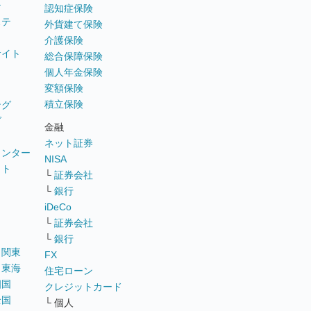
テ
認知症保険
ステ
外貨建て保険
介護保険
サイト
総合保障保険
個人年金保険
変額保険
積立保険
ング
グ
金融
ネット証券
ウンター
NISA
イト
└
証券会社
リ
└
銀行
iDeCo
└
証券会社
└
銀行
｜
関東
FX
｜
東海
住宅ローン
四国
クレジットカード
全国
└ 個人