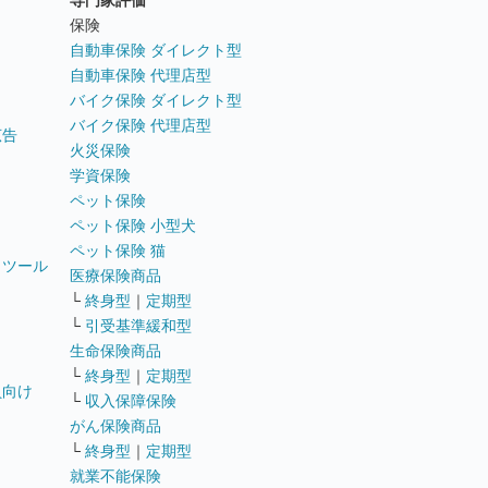
専門家評価
ト
保険
自動車保険 ダイレクト型
自動車保険 代理店型
バイク保険 ダイレクト型
バイク保険 代理店型
広告
火災保険
学資保険
ペット保険
ペット保険 小型犬
ペット保険 猫
トツール
医療保険商品
└
終身型
｜
定期型
└
引受基準緩和型
生命保険商品
└
終身型
｜
定期型
員向け
└
収入保障保険
がん保険商品
└
終身型
｜
定期型
就業不能保険