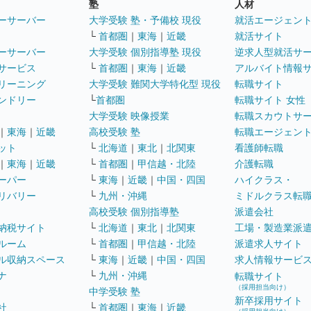
塾
人材
ーサーバー
大学受験 塾・予備校 現役
就活エージェン
└
首都圏
｜
東海
｜
近畿
就活サイト
ーサーバー
大学受験 個別指導塾 現役
逆求人型就活サ
サービス
└
首都圏
｜
東海
｜
近畿
アルバイト情報
リーニング
大学受験 難関大学特化型 現役
転職サイト
ンドリー
└
首都圏
転職サイト 女性
大学受験 映像授業
転職スカウトサ
｜
東海
｜
近畿
高校受験 塾
転職エージェン
ット
└
北海道
｜
東北
｜
北関東
看護師転職
｜
東海
｜
近畿
└
首都圏
｜
甲信越・北陸
介護転職
ーパー
└
東海
｜
近畿
｜
中国・四国
ハイクラス・
リバリー
└
九州・沖縄
ミドルクラス転
高校受験 個別指導塾
派遣会社
納税サイト
└
北海道
｜
東北
｜
北関東
工場・製造業派
ルーム
└
首都圏
｜
甲信越・北陸
派遣求人サイト
ル収納スペース
└
東海
｜
近畿
｜
中国・四国
求人情報サービ
ナ
└
九州・沖縄
転職サイト
（採用担当向け）
中学受験 塾
新卒採用サイト
社
└
首都圏
｜
東海
｜
近畿