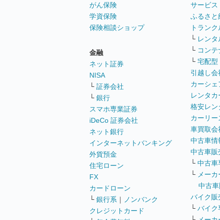
がん保険
サービス
学資保険
ふるさと
保険相談ショップ
トランク
└
レンタ
└
コンテ
金融
└
宅配型
ネット証券
引越し会
NISA
カーシェ
└
証券会社
レンタカ
└
銀行
格安レン
スマホ専業証券
カーリー
iDeCo 証券会社
車買取会
ネット銀行
中古車情
インターネットバンキング
中古車販
外貨預金
└
中古車
住宅ローン
└
メーカ
FX
中古車
カードローン
バイク販
└
銀行系
｜
ノンバンク
└
バイク
クレジットカード
└
メーカ