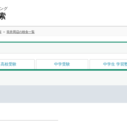
ング
索
索
筒井周辺の校舎一覧
高校受験
中学受験
中学生 学習