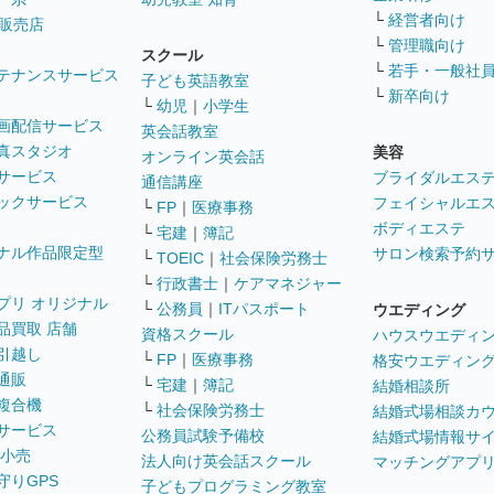
└
経営者向け
販売店
└
管理職向け
スクール
└
若手・一般社
テナンスサービス
子ども英語教室
└
新卒向け
└
幼児
｜
小学生
画配信サービス
英会話教室
真スタジオ
美容
オンライン英会話
サービス
ブライダルエス
通信講座
ックサービス
フェイシャルエ
└
FP
｜
医療事務
ボディエステ
└
宅建
｜
簿記
ナル作品限定型
サロン検索予約
└
TOEIC
｜
社会保険労務士
└
行政書士
｜
ケアマネジャー
プリ オリジナル
└
公務員
｜
ITパスポート
ウエディング
品買取 店舗
資格スクール
ハウスウエディ
引越し
└
FP
｜
医療事務
格安ウエディン
通販
└
宅建
｜
簿記
結婚相談所
複合機
└
社会保険労務士
結婚式場相談カ
サービス
公務員試験予備校
結婚式場情報サ
 小売
法人向け英会話スクール
マッチングアプ
守りGPS
子どもプログラミング教室