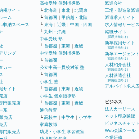
高校受験 個別指導塾
派遣会社
納税サイト
└
北海道
｜
東北
｜
北関東
工場・製造業派
ルーム
└
首都圏
｜
甲信越・北陸
派遣求人サイト
ル収納スペース
└
東海
｜
近畿
｜
中国・四国
求人情報サービ
ナ
└
九州・沖縄
転職サイト
（採用担当向け）
中学受験 塾
新卒採用サイト
社
└
首都圏
｜
東海
｜
近畿
（採用担当向け）
アリング
中学受験 個別指導塾
新卒エージェン
（採用担当向け）
ー
└
首都圏
人材紹介会社
タカー
公立中高一貫校対策 塾
（採用担当向け）
ス
└
首都圏
人材派遣会社
（採用担当向け）
社
小学生 塾
アルバイト求人
報サイト
└
首都圏
｜
東海
｜
近畿
売店
小学生 個別指導塾
ビジネス
専門販売店
└
首都圏
｜
東海
｜
近畿
法人カーリース
ー系
通信教育
ネット印刷通販
販売店
└
高校生
｜
中学生
｜
小学生
ビジネスチャッ
売店
家庭教師
Web会議ツール
専門販売店
幼児・小学生 学習教室
企業研修
ー系
幼児教室 知育