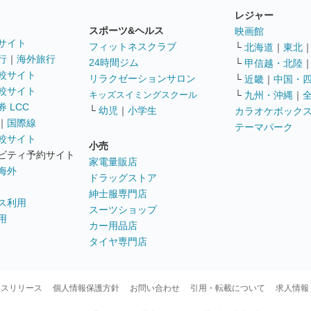
レジャー
スポーツ&ヘルス
映画館
サイト
フィットネスクラブ
└
北海道
｜
東北
行
｜
海外旅行
24時間ジム
└
甲信越・北陸
較サイト
リラクゼーションサロン
└
近畿
｜
中国・
較サイト
キッズスイミングスクール
└
九州・沖縄
｜
 LCC
└
幼児
｜
小学生
カラオケボック
｜
国際線
テーマパーク
較サイト
小売
ビティ予約サイト
家電量販店
海外
ドラッグストア
紳士服専門店
ス利用
スーツショップ
用
カー用品店
タイヤ専門店
ースリリース
個人情報保護方針
お問い合わせ
引用・転載について
求人情報