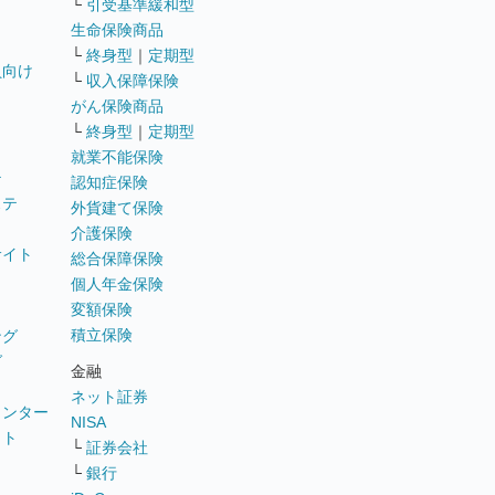
└
引受基準緩和型
生命保険商品
└
終身型
｜
定期型
員向け
└
収入保障保険
がん保険商品
└
終身型
｜
定期型
就業不能保険
テ
認知症保険
ステ
外貨建て保険
介護保険
サイト
総合保障保険
個人年金保険
変額保険
積立保険
ング
グ
金融
ネット証券
ウンター
NISA
イト
└
証券会社
リ
└
銀行