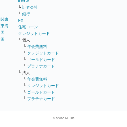
iDeCo
└
証券会社
└
銀行
｜
関東
FX
｜
東海
住宅ローン
四国
クレジットカード
全国
└ 個人
ス
└
年会費無料
└
クレジットカード
└
ゴールドカード
└
プラチナカード
└ 法人
└
年会費無料
└
クレジットカード
└
ゴールドカード
└
プラチナカード
© oricon ME inc.