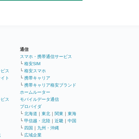
通信
ト
スマホ・携帯通信サービス
└
格安SIM
ービス
└
格安スマホ
サイト
└
携帯キャリア
└
携帯キャリア格安ブランド
ホームルーター
ービス
モバイルデータ通信
ト
プロバイダ
└
北海道
｜
東北
｜
関東
｜
東海
└
甲信越・北陸
｜
近畿
｜
中国
└
四国
｜
九州・沖縄
職
└
広域企業