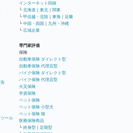
インターネット回線
遣
└
北海道
｜
東北
｜
関東
└
甲信越・北陸
｜
東海
｜
近畿
ス
└
中国・四国
｜
九州・沖縄
└
広域企業
専門家評価
ト
保険
自動車保険 ダイレクト型
自動車保険 代理店型
バイク保険 ダイレクト型
バイク保険 代理店型
広告
火災保険
学資保険
ペット保険
ペット保険 小型犬
ペット保険 猫
トツール
医療保険商品
└
終身型
｜
定期型