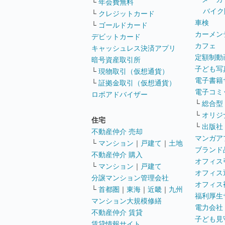
└
年会費無料
バイク
└
クレジットカード
車検
└
ゴールドカード
カーメン
デビットカード
カフェ
キャッシュレス決済アプリ
定額制動
暗号資産取引所
子ども写
└
現物取引（仮想通貨）
電子書籍
└
証拠金取引（仮想通貨）
電子コミ
ロボアドバイザー
└
総合型
└
オリジ
住宅
└
出版社
不動産仲介 売却
マンガア
└
マンション
｜
戸建て
｜
土地
ブランド
不動産仲介 購入
オフィス
└
マンション
｜
戸建て
オフィス
分譲マンション管理会社
オフィス
└
首都圏
｜
東海
｜
近畿
｜
九州
福利厚生
マンション大規模修繕
電力会社
不動産仲介 賃貸
子ども見
賃貸情報サイト