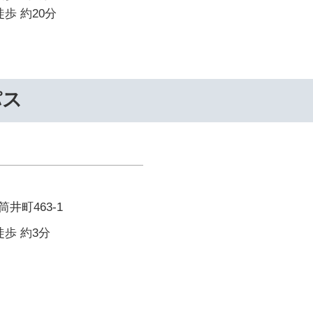
歩 約20分
パス
井町463-1
徒歩 約3分