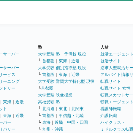
塾
人材
ーサーバー
大学受験 塾・予備校 現役
就活エージェン
└
首都圏
｜
東海
｜
近畿
就活サイト
ーサーバー
大学受験 個別指導塾 現役
逆求人型就活サ
サービス
└
首都圏
｜
東海
｜
近畿
アルバイト情報
リーニング
大学受験 難関大学特化型 現役
転職サイト
ンドリー
└
首都圏
転職サイト 女性
大学受験 映像授業
転職スカウトサ
｜
東海
｜
近畿
高校受験 塾
転職エージェン
ット
└
北海道
｜
東北
｜
北関東
看護師転職
｜
東海
｜
近畿
└
首都圏
｜
甲信越・北陸
介護転職
ーパー
└
東海
｜
近畿
｜
中国・四国
ハイクラス・
リバリー
└
九州・沖縄
ミドルクラス転