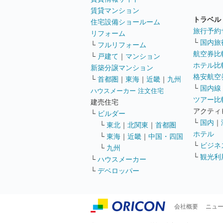
賃貸マンション
トラベル
住宅設備ショールーム
旅行予約
リフォーム
└
国内旅
└
フルリフォーム
航空券比
└
戸建て
｜
マンション
ホテル比
新築分譲マンション
格安航空券
└
首都圏
｜
東海
｜
近畿
｜
九州
└
国内線
ハウスメーカー 注文住宅
ツアー比
建売住宅
アクティ
└
ビルダー
└
国内
｜
└
東北
｜
北関東
｜
首都圏
ホテル
└
東海
｜
近畿
｜
中国・四国
└
ビジネ
└
九州
└
観光利
└
ハウスメーカー
└
デベロッパー
会社概要
ニュ