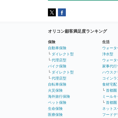
オリコン顧客満足度ランキング
保険
生活
自動車保険
ウォータ
└
ダイレクト型
浄水型
└
代理店型
ウォータ
バイク保険
家事代行
└
ダイレクト型
ハウスク
└
代理店型
コインラ
自転車保険
食材宅配
火災保険
└
首都圏
海外旅行保険
ミールキ
ペット保険
└
首都圏
生命保険
ネットス
医療保険
フードデ