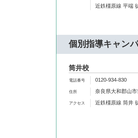
近鉄橿原線 平端 徒
個別指導キャン
筒井校
0120-934-830
奈良県大和郡山市筒
近鉄橿原線 筒井 