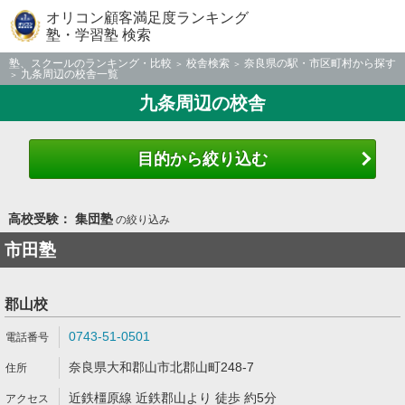
オリコン顧客満足度ランキング
塾・学習塾 検索
塾、スクールのランキング・比較
校舎検索
奈良県の駅・市区町村から探す
九条周辺の校舎一覧
九条周辺の校舎
目的から絞り込む
高校受験： 集団塾
の絞り込み
市田塾
郡山校
0743-51-0501
奈良県大和郡山市北郡山町248-7
近鉄橿原線 近鉄郡山より 徒歩 約5分