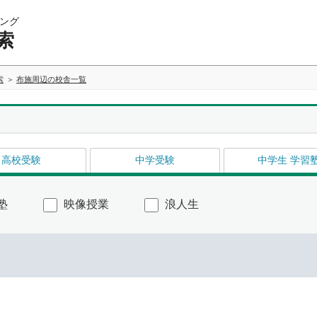
ング
索
索
布施周辺の校舎一覧
高校受験
中学受験
中学生 学習
塾
映像授業
浪人生