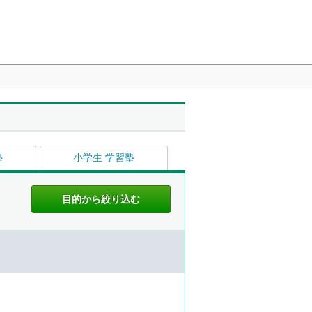
塾
小学生 学習塾