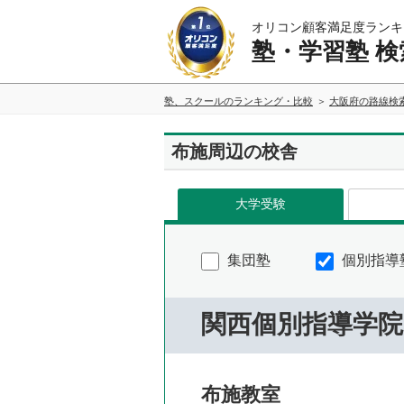
オリコン顧客満足度ランキ
塾・学習塾 検
塾、スクールのランキング・比較
大阪府の路線検
布施周辺の校舎
大学受験
集団塾
個別指導
関西個別指導学院
布施教室