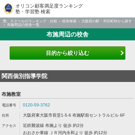
オリコン顧客満足度ランキング
塾・学習塾 検索
塾、スクールのランキング・比較
校舎検索
大阪府の駅・市区町村から探す
布施周辺の校舎一覧
布施周辺の校舎
目的から絞り込む
関西個別指導学院
布施教室
0120-59-3762
大阪府東大阪市長堂1-5-6 布施駅前セントラルビル 6F
近鉄難波線 布施より 徒歩 約2分
おおさか東線 ＪＲ河内永和より 徒歩 約12分