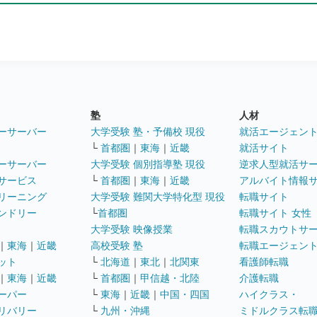
塾
人材
ーサーバー
大学受験 塾・予備校 現役
就活エージェン
└
首都圏
｜
東海
｜
近畿
就活サイト
ーサーバー
大学受験 個別指導塾 現役
逆求人型就活サ
サービス
└
首都圏
｜
東海
｜
近畿
アルバイト情報
リーニング
大学受験 難関大学特化型 現役
転職サイト
ンドリー
└
首都圏
転職サイト 女性
大学受験 映像授業
転職スカウトサ
｜
東海
｜
近畿
高校受験 塾
転職エージェン
ット
└
北海道
｜
東北
｜
北関東
看護師転職
｜
東海
｜
近畿
└
首都圏
｜
甲信越・北陸
介護転職
ーパー
└
東海
｜
近畿
｜
中国・四国
ハイクラス・
リバリー
└
九州・沖縄
ミドルクラス転