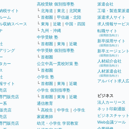
高校受験 個別指導塾
派遣会社
納税サイト
└
北海道
｜
東北
｜
北関東
工場・製造業派
ルーム
└
首都圏
｜
甲信越・北陸
派遣求人サイト
ル収納スペース
└
東海
｜
近畿
｜
中国・四国
求人情報サービ
ナ
└
九州・沖縄
転職サイト
（採用担当向け）
中学受験 塾
新卒採用サイト
社
└
首都圏
｜
東海
｜
近畿
（採用担当向け）
アリング
中学受験 個別指導塾
新卒エージェン
（採用担当向け）
ー
└
首都圏
人材紹介会社
タカー
公立中高一貫校対策 塾
（採用担当向け）
ス
└
首都圏
人材派遣会社
（採用担当向け）
社
小学生 塾
アルバイト求人
報サイト
└
首都圏
｜
東海
｜
近畿
売店
小学生 個別指導塾
ビジネス
専門販売店
└
首都圏
｜
東海
｜
近畿
法人カーリース
ー系
通信教育
ネット印刷通販
販売店
└
高校生
｜
中学生
｜
小学生
ビジネスチャッ
売店
家庭教師
Web会議ツール
専門販売店
幼児・小学生 学習教室
企業研修