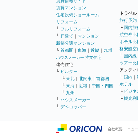
賃貸情報サイト
賃貸マンション
トラベル
住宅設備ショールーム
旅行予約
リフォーム
└
国内旅
└
フルリフォーム
航空券比
└
戸建て
｜
マンション
ホテル比
新築分譲マンション
格安航空券
└
首都圏
｜
東海
｜
近畿
｜
九州
└
国内線
ハウスメーカー 注文住宅
ツアー比
建売住宅
アクティ
└
ビルダー
└
国内
｜
└
東北
｜
北関東
｜
首都圏
ホテル
└
東海
｜
近畿
｜
中国・四国
└
ビジネ
└
九州
└
観光利
└
ハウスメーカー
└
デベロッパー
会社概要
ニュ