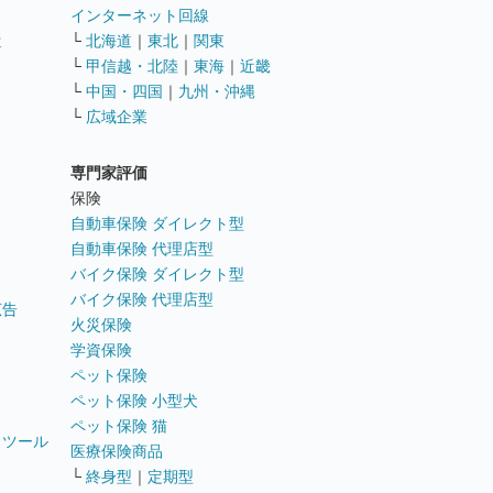
インターネット回線
遣
└
北海道
｜
東北
｜
関東
└
甲信越・北陸
｜
東海
｜
近畿
ス
└
中国・四国
｜
九州・沖縄
└
広域企業
専門家評価
ト
保険
自動車保険 ダイレクト型
自動車保険 代理店型
バイク保険 ダイレクト型
バイク保険 代理店型
広告
火災保険
学資保険
ペット保険
ペット保険 小型犬
ペット保険 猫
トツール
医療保険商品
└
終身型
｜
定期型