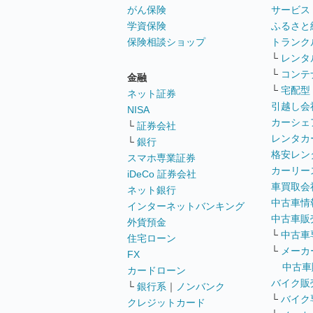
がん保険
サービス
学資保険
ふるさと
保険相談ショップ
トランク
└
レンタ
└
コンテ
金融
└
宅配型
ネット証券
引越し会
NISA
カーシェ
└
証券会社
レンタカ
└
銀行
格安レン
スマホ専業証券
カーリー
iDeCo 証券会社
車買取会
ネット銀行
中古車情
インターネットバンキング
中古車販
外貨預金
└
中古車
住宅ローン
└
メーカ
FX
中古車
カードローン
バイク販
└
銀行系
｜
ノンバンク
└
バイク
クレジットカード