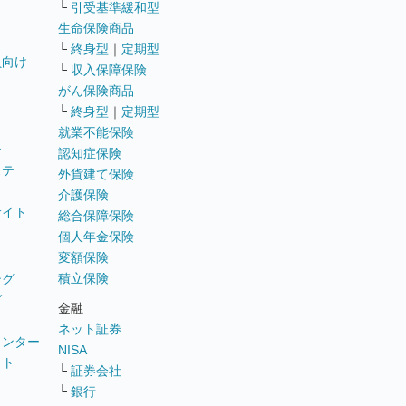
└
引受基準緩和型
生命保険商品
└
終身型
｜
定期型
員向け
└
収入保障保険
がん保険商品
└
終身型
｜
定期型
就業不能保険
テ
認知症保険
ステ
外貨建て保険
介護保険
サイト
総合保障保険
個人年金保険
変額保険
積立保険
ング
グ
金融
ネット証券
ウンター
NISA
イト
└
証券会社
リ
└
銀行