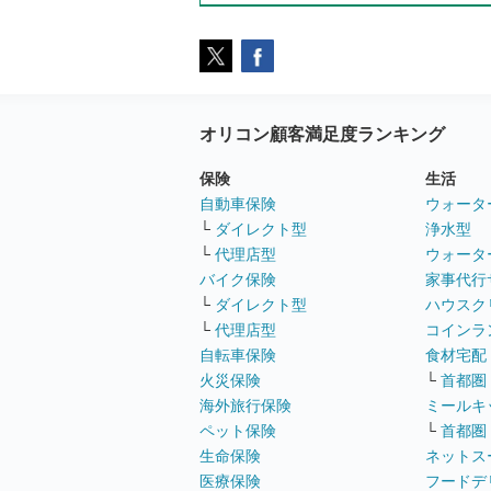
オリコン顧客満足度ランキング
保険
生活
自動車保険
ウォータ
└
ダイレクト型
浄水型
└
代理店型
ウォータ
バイク保険
家事代行
└
ダイレクト型
ハウスク
└
代理店型
コインラ
自転車保険
食材宅配
火災保険
└
首都圏
海外旅行保険
ミールキ
ペット保険
└
首都圏
生命保険
ネットス
医療保険
フードデ