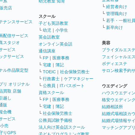
ー系
幼児教室 知育
└
経営者向け
販売店
└
管理職向け
スクール
└
若手・一般社
テナンスサービス
子ども英語教室
└
新卒向け
└
幼児
｜
小学生
画配信サービス
英会話教室
真スタジオ
美容
オンライン英会話
サービス
ブライダルエス
通信講座
ックサービス
フェイシャルエ
└
FP
｜
医療事務
ボディエステ
└
宅建
｜
簿記
ナル作品限定型
サロン検索予約
└
TOEIC
｜
社会保険労務士
└
行政書士
｜
ケアマネジャー
プリ オリジナル
└
公務員
｜
ITパスポート
ウエディング
品買取 店舗
資格スクール
ハウスウエディ
引越し
└
FP
｜
医療事務
格安ウエディン
通販
└
宅建
｜
簿記
結婚相談所
複合機
└
社会保険労務士
結婚式場相談カ
サービス
公務員試験予備校
結婚式場情報サ
 小売
法人向け英会話スクール
マッチングアプ
守りGPS
子どもプログラミング教室