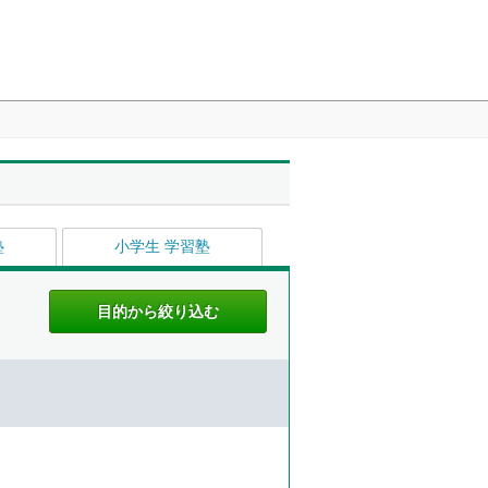
塾
小学生 学習塾