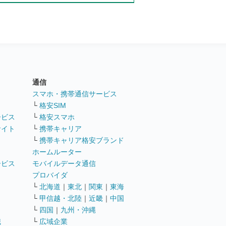
通信
ト
スマホ・携帯通信サービス
└
格安SIM
ービス
└
格安スマホ
サイト
└
携帯キャリア
└
携帯キャリア格安ブランド
ホームルーター
ービス
モバイルデータ通信
ト
プロバイダ
└
北海道
｜
東北
｜
関東
｜
東海
└
甲信越・北陸
｜
近畿
｜
中国
└
四国
｜
九州・沖縄
職
└
広域企業