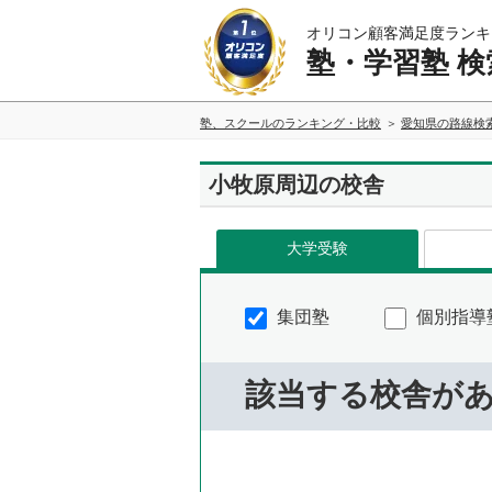
オリコン顧客満足度ランキ
塾・学習塾 検
塾、スクールのランキング・比較
愛知県の路線検
小牧原周辺の校舎
大学受験
集団塾
個別指導
該当する校舎が