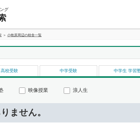
ング
索
索
小牧原周辺の校舎一覧
高校受験
中学受験
中学生 学習
塾
映像授業
浪人生
ありません。