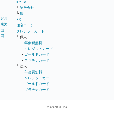
iDeCo
└
証券会社
└
銀行
｜
関東
FX
｜
東海
住宅ローン
四国
クレジットカード
全国
└ 個人
ス
└
年会費無料
└
クレジットカード
└
ゴールドカード
└
プラチナカード
└ 法人
└
年会費無料
└
クレジットカード
└
ゴールドカード
└
プラチナカード
© oricon ME inc.