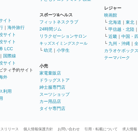
レジャー
スポーツ&ヘルス
映画館
サイト
フィットネスクラブ
└
北海道
｜
東北
行
｜
海外旅行
24時間ジム
└
甲信越・北陸
較サイト
リラクゼーションサロン
└
近畿
｜
中国・
較サイト
キッズスイミングスクール
└
九州・沖縄
｜
 LCC
└
幼児
｜
小学生
カラオケボック
｜
国際線
テーマパーク
較サイト
小売
ビティ予約サイト
家電量販店
海外
ドラッグストア
紳士服専門店
ス利用
スーツショップ
用
カー用品店
タイヤ専門店
ースリリース
個人情報保護方針
お問い合わせ
引用・転載について
求人情報