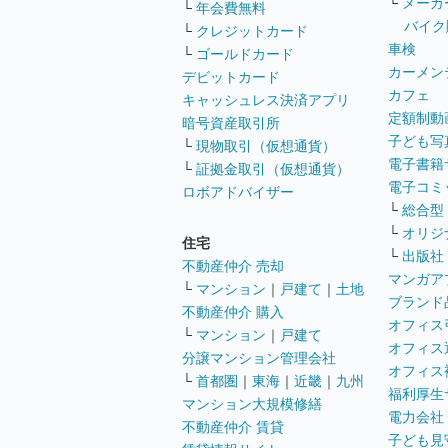
└
メーカ
└
年会費無料
バイク
└
クレジットカード
車検
└
ゴールドカード
カーメン
デビットカード
カフェ
キャッシュレス決済アプリ
定額制動
暗号資産取引所
子ども写
└
現物取引（仮想通貨）
電子書籍
└
証拠金取引（仮想通貨）
電子コミ
ロボアドバイザー
└
総合型
└
オリジ
住宅
└
出版社
不動産仲介 売却
マンガア
└
マンション
｜
戸建て
｜
土地
ブランド
不動産仲介 購入
オフィス
└
マンション
｜
戸建て
オフィス
分譲マンション管理会社
オフィス
└
首都圏
｜
東海
｜
近畿
｜
九州
福利厚生
マンション大規模修繕
電力会社
不動産仲介 賃貸
子ども見