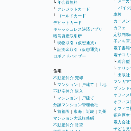
└
メーカ
└
年会費無料
バイク
└
クレジットカード
車検
└
ゴールドカード
カーメン
デビットカード
カフェ
キャッシュレス決済アプリ
定額制動
暗号資産取引所
子ども写
└
現物取引（仮想通貨）
電子書籍
└
証拠金取引（仮想通貨）
電子コミ
ロボアドバイザー
└
総合型
└
オリジ
住宅
└
出版社
不動産仲介 売却
マンガア
└
マンション
｜
戸建て
｜
土地
ブランド
不動産仲介 購入
オフィス
└
マンション
｜
戸建て
オフィス
分譲マンション管理会社
オフィス
└
首都圏
｜
東海
｜
近畿
｜
九州
福利厚生
マンション大規模修繕
電力会社
不動産仲介 賃貸
子ども見