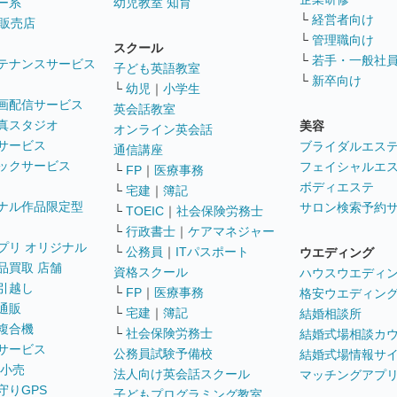
ー系
幼児教室 知育
└
経営者向け
販売店
└
管理職向け
スクール
└
若手・一般社
テナンスサービス
子ども英語教室
└
新卒向け
└
幼児
｜
小学生
画配信サービス
英会話教室
真スタジオ
美容
オンライン英会話
サービス
ブライダルエス
通信講座
ックサービス
フェイシャルエ
└
FP
｜
医療事務
ボディエステ
└
宅建
｜
簿記
ナル作品限定型
サロン検索予約
└
TOEIC
｜
社会保険労務士
└
行政書士
｜
ケアマネジャー
プリ オリジナル
└
公務員
｜
ITパスポート
ウエディング
品買取 店舗
資格スクール
ハウスウエディ
引越し
└
FP
｜
医療事務
格安ウエディン
通販
└
宅建
｜
簿記
結婚相談所
複合機
└
社会保険労務士
結婚式場相談カ
サービス
公務員試験予備校
結婚式場情報サ
 小売
法人向け英会話スクール
マッチングアプ
守りGPS
子どもプログラミング教室