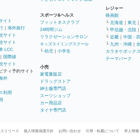
レジャー
スポーツ&ヘルス
映画館
サイト
フィットネスクラブ
└
北海道
｜
東北
行
｜
海外旅行
24時間ジム
└
甲信越・北陸
較サイト
リラクゼーションサロン
└
近畿
｜
中国・
較サイト
キッズスイミングスクール
└
九州・沖縄
｜
 LCC
└
幼児
｜
小学生
カラオケボック
｜
国際線
テーマパーク
較サイト
小売
ビティ予約サイト
家電量販店
海外
ドラッグストア
紳士服専門店
ス利用
スーツショップ
用
カー用品店
タイヤ専門店
ースリリース
個人情報保護方針
お問い合わせ
引用・転載について
求人情報