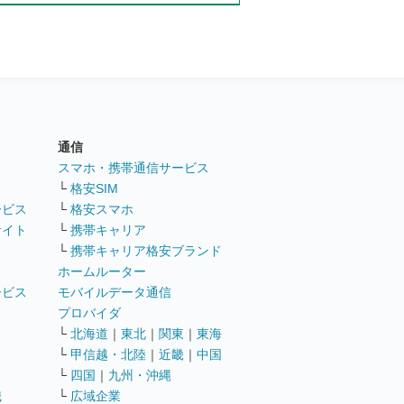
通信
ト
スマホ・携帯通信サービス
└
格安SIM
ービス
└
格安スマホ
サイト
└
携帯キャリア
└
携帯キャリア格安ブランド
ホームルーター
ービス
モバイルデータ通信
ト
プロバイダ
└
北海道
｜
東北
｜
関東
｜
東海
└
甲信越・北陸
｜
近畿
｜
中国
└
四国
｜
九州・沖縄
職
└
広域企業