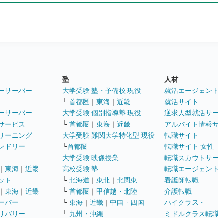
塾
人材
ーサーバー
大学受験 塾・予備校 現役
就活エージェン
└
首都圏
｜
東海
｜
近畿
就活サイト
ーサーバー
大学受験 個別指導塾 現役
逆求人型就活サ
サービス
└
首都圏
｜
東海
｜
近畿
アルバイト情報
リーニング
大学受験 難関大学特化型 現役
転職サイト
ンドリー
└
首都圏
転職サイト 女性
大学受験 映像授業
転職スカウトサ
｜
東海
｜
近畿
高校受験 塾
転職エージェン
ット
└
北海道
｜
東北
｜
北関東
看護師転職
｜
東海
｜
近畿
└
首都圏
｜
甲信越・北陸
介護転職
ーパー
└
東海
｜
近畿
｜
中国・四国
ハイクラス・
リバリー
└
九州・沖縄
ミドルクラス転