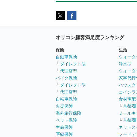
オリコン顧客満足度ランキング
保険
生活
自動車保険
ウォータ
└
ダイレクト型
浄水型
└
代理店型
ウォータ
バイク保険
家事代行
└
ダイレクト型
ハウスク
└
代理店型
コインラ
自転車保険
食材宅配
火災保険
└
首都圏
海外旅行保険
ミールキ
ペット保険
└
首都圏
生命保険
ネットス
医療保険
フードデ