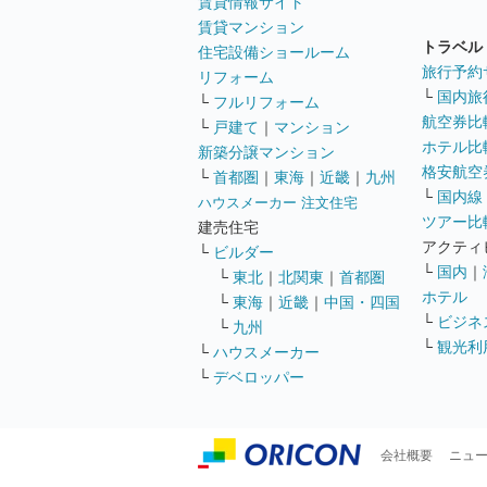
賃貸情報サイト
賃貸マンション
トラベル
住宅設備ショールーム
旅行予約
リフォーム
└
国内旅
└
フルリフォーム
航空券比
└
戸建て
｜
マンション
ホテル比
新築分譲マンション
格安航空券
└
首都圏
｜
東海
｜
近畿
｜
九州
└
国内線
ハウスメーカー 注文住宅
ツアー比
建売住宅
アクティ
└
ビルダー
└
国内
｜
└
東北
｜
北関東
｜
首都圏
ホテル
└
東海
｜
近畿
｜
中国・四国
└
ビジネ
└
九州
└
観光利
└
ハウスメーカー
└
デベロッパー
会社概要
ニュ