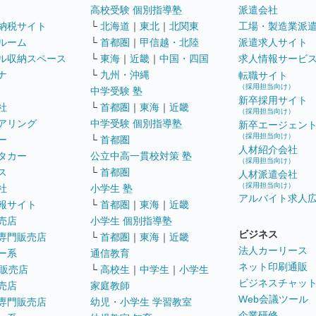
高校受験 個別指導塾
派遣会社
納税サイト
└
北海道
｜
東北
｜
北関東
工場・製造業派
ルーム
└
首都圏
｜
甲信越・北陸
派遣求人サイト
ル収納スペース
└
東海
｜
近畿
｜
中国・四国
求人情報サービ
ナ
└
九州・沖縄
転職サイト
（採用担当向け）
中学受験 塾
新卒採用サイト
社
└
首都圏
｜
東海
｜
近畿
（採用担当向け）
アリング
中学受験 個別指導塾
新卒エージェン
（採用担当向け）
ー
└
首都圏
人材紹介会社
タカー
公立中高一貫校対策 塾
（採用担当向け）
ス
└
首都圏
人材派遣会社
（採用担当向け）
社
小学生 塾
アルバイト求人
報サイト
└
首都圏
｜
東海
｜
近畿
売店
小学生 個別指導塾
ビジネス
専門販売店
└
首都圏
｜
東海
｜
近畿
法人カーリース
ー系
通信教育
ネット印刷通販
販売店
└
高校生
｜
中学生
｜
小学生
ビジネスチャッ
売店
家庭教師
Web会議ツール
専門販売店
幼児・小学生 学習教室
企業研修