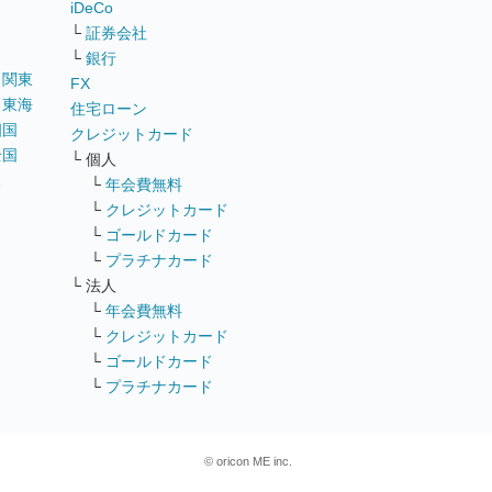
iDeCo
└
証券会社
└
銀行
｜
関東
FX
｜
東海
住宅ローン
四国
クレジットカード
全国
└ 個人
ス
└
年会費無料
└
クレジットカード
└
ゴールドカード
└
プラチナカード
└ 法人
└
年会費無料
└
クレジットカード
└
ゴールドカード
└
プラチナカード
© oricon ME inc.