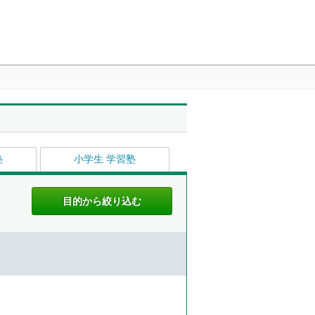
塾
小学生 学習塾