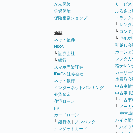
がん保険
サービス
学資保険
ふるさと
保険相談ショップ
トランク
└
レンタ
└
コンテ
金融
└
宅配型
ネット証券
引越し会
NISA
カーシェ
└
証券会社
レンタカ
└
銀行
格安レン
スマホ専業証券
カーリー
iDeCo 証券会社
車買取会
ネット銀行
中古車情
インターネットバンキング
中古車販
外貨預金
└
中古車
住宅ローン
└
メーカ
FX
中古車
カードローン
バイク販
└
銀行系
｜
ノンバンク
└
バイク
クレジットカード