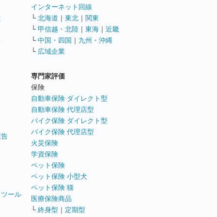
インターネット回線
遣
└
北海道
｜
東北
｜
関東
└
甲信越・北陸
｜
東海
｜
近畿
ス
└
中国・四国
｜
九州・沖縄
└
広域企業
専門家評価
ト
保険
自動車保険 ダイレクト型
自動車保険 代理店型
バイク保険 ダイレクト型
バイク保険 代理店型
広告
火災保険
学資保険
ペット保険
ペット保険 小型犬
ペット保険 猫
トツール
医療保険商品
└
終身型
｜
定期型