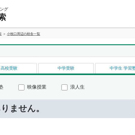
ング
索
索
小牧口周辺の校舎一覧
高校受験
中学受験
中学生 学習
塾
映像授業
浪人生
ありません。