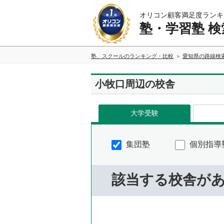
オリコン顧客満足度ランキ
塾・学習塾 検
塾、スクールのランキング・比較
愛知県の路線検
小牧口周辺の校舎
大学受験
集団塾
個別指導
該当する校舎が