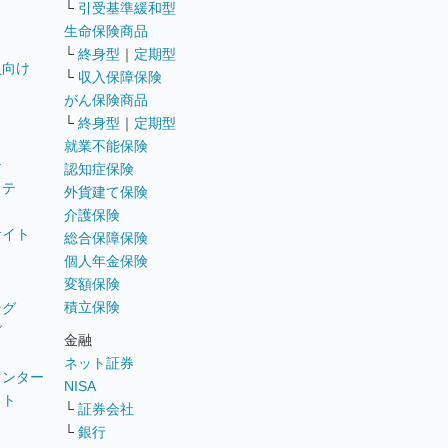
└
引受基準緩和型
生命保険商品
└
終身型
｜
定期型
員向け
└
収入保障保険
がん保険商品
└
終身型
｜
定期型
就業不能保険
テ
認知症保険
ステ
外貨建て保険
介護保険
サイト
総合保障保険
個人年金保険
変額保険
積立保険
ング
グ
金融
ネット証券
ウンター
NISA
イト
└
証券会社
リ
└
銀行