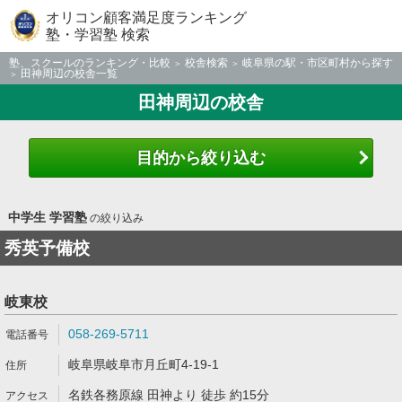
オリコン顧客満足度ランキング
塾・学習塾 検索
塾、スクールのランキング・比較
校舎検索
岐阜県の駅・市区町村から探す
田神周辺の校舎一覧
田神周辺の校舎
目的から絞り込む
中学生 学習塾
の絞り込み
秀英予備校
岐東校
058-269-5711
岐阜県岐阜市月丘町4-19-1
名鉄各務原線 田神より 徒歩 約15分