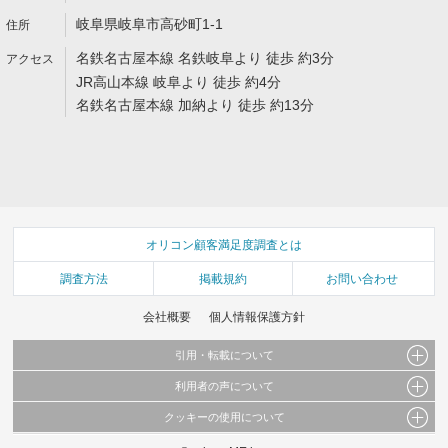
岐阜県岐阜市高砂町1-1
名鉄名古屋本線 名鉄岐阜より 徒歩 約3分
JR高山本線 岐阜より 徒歩 約4分
名鉄名古屋本線 加納より 徒歩 約13分
オリコン顧客満足度調査とは
調査方法
掲載規約
お問い合わせ
会社概要
個人情報保護方針
引用・転載について
利用者の声について
当サイトで公開されている情報（文字、写真、イラスト、画像データ等）及びこれらの配
置・編集および構造などについての著作権は株式会社oricon MEに帰属しております。
クッキーの使用について
当サイトに掲載している内容はすべてサービスの利用者が提出された見解・感想です。
これらの情報を権利者の許可なく無断転載・複製などの二次利用を行うことは固く禁じて
弊社が内容について正確性を含め一切保証するものではありません。
おります。