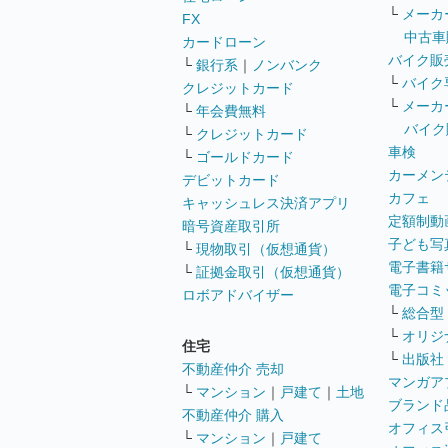
└
メーカ
FX
中古車
カードローン
バイク販
└
銀行系
｜
ノンバンク
└
バイク
クレジットカード
└
メーカ
└
年会費無料
バイク
└
クレジットカード
車検
└
ゴールドカード
カーメン
デビットカード
カフェ
キャッシュレス決済アプリ
定額制動
暗号資産取引所
子ども写
└
現物取引（仮想通貨）
電子書籍
└
証拠金取引（仮想通貨）
電子コミ
ロボアドバイザー
└
総合型
└
オリジ
住宅
└
出版社
不動産仲介 売却
マンガア
└
マンション
｜
戸建て
｜
土地
ブランド
不動産仲介 購入
オフィス
└
マンション
｜
戸建て