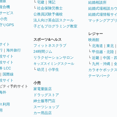
通販
└
宅建
｜
簿記
結婚相談所
複合機
└
社会保険労務士
結婚式場相談カ
サービス
公務員試験予備校
結婚式場情報サ
 小売
法人向け英会話スクール
マッチングアプ
守りGPS
子どもプログラミング教室
レジャー
スポーツ&ヘルス
映画館
サイト
フィットネスクラブ
└
北海道
｜
東北
行
｜
海外旅行
24時間ジム
└
甲信越・北陸
較サイト
リラクゼーションサロン
└
近畿
｜
中国・
較サイト
キッズスイミングスクール
└
九州・沖縄
｜
 LCC
└
幼児
｜
小学生
カラオケボック
｜
国際線
テーマパーク
較サイト
小売
ビティ予約サイト
家電量販店
海外
ドラッグストア
紳士服専門店
ス利用
スーツショップ
用
カー用品店