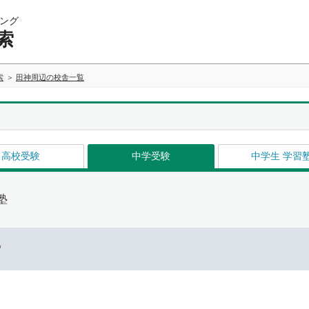
ング
索
索
田神周辺の校舎一覧
高校受験
中学受験
中学生 学習
塾
ー