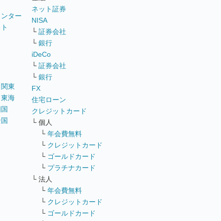
ネット証券
ウンター
NISA
イト
└
証券会社
リ
└
銀行
iDeCo
└
証券会社
└
銀行
｜
関東
FX
｜
東海
住宅ローン
四国
クレジットカード
全国
└ 個人
ス
└
年会費無料
└
クレジットカード
└
ゴールドカード
└
プラチナカード
└ 法人
└
年会費無料
└
クレジットカード
└
ゴールドカード