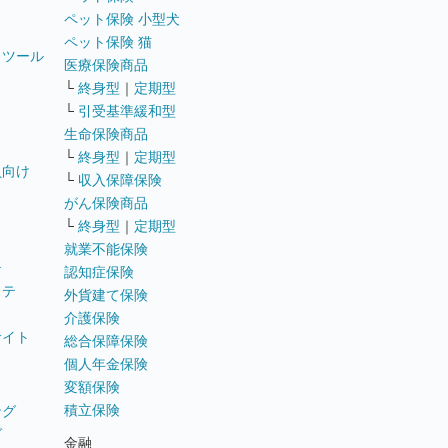
ペット保険 小型犬
ペット保険 猫
トツール
医療保険商品
└
終身型
｜
定期型
└
引受基準緩和型
生命保険商品
└
終身型
｜
定期型
員向け
└
収入保障保険
がん保険商品
└
終身型
｜
定期型
就業不能保険
テ
認知症保険
ステ
外貨建て保険
介護保険
サイト
総合保障保険
個人年金保険
変額保険
積立保険
ング
グ
金融