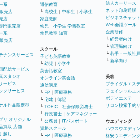
法人カーリース
ー系
通信教育
ネット印刷通販
販売店
└
高校生
｜
中学生
｜
小学生
ビジネスチャッ
売店
家庭教師
Web会議ツール
専門販売店
幼児・小学生 学習教室
企業研修
ー系
幼児教室 知育
└
経営者向け
販売店
└
管理職向け
スクール
└
若手・一般社
テナンスサービス
子ども英語教室
└
新卒向け
└
幼児
｜
小学生
画配信サービス
英会話教室
真スタジオ
美容
オンライン英会話
サービス
ブライダルエス
通信講座
ックサービス
フェイシャルエ
└
FP
｜
医療事務
ボディエステ
└
宅建
｜
簿記
ナル作品限定型
サロン検索予約
└
TOEIC
｜
社会保険労務士
└
行政書士
｜
ケアマネジャー
プリ オリジナル
└
公務員
｜
ITパスポート
ウエディング
品買取 店舗
資格スクール
ハウスウエディ
引越し
└
FP
｜
医療事務
格安ウエディン