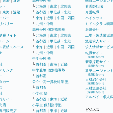
｜
東海
｜
近畿
高校受験 塾
転職エージェン
ット
└
北海道
｜
東北
｜
北関東
看護師転職
｜
東海
｜
近畿
└
首都圏
｜
甲信越・北陸
介護転職
ーパー
└
東海
｜
近畿
｜
中国・四国
ハイクラス・
リバリー
└
九州・沖縄
ミドルクラス転
高校受験 個別指導塾
派遣会社
納税サイト
└
北海道
｜
東北
｜
北関東
工場・製造業派
ルーム
└
首都圏
｜
甲信越・北陸
派遣求人サイト
ル収納スペース
└
東海
｜
近畿
｜
中国・四国
求人情報サービ
ナ
└
九州・沖縄
転職サイト
（採用担当向け）
中学受験 塾
新卒採用サイト
社
└
首都圏
｜
東海
｜
近畿
（採用担当向け）
アリング
中学受験 個別指導塾
新卒エージェン
（採用担当向け）
ー
└
首都圏
人材紹介会社
タカー
公立中高一貫校対策 塾
（採用担当向け）
ス
└
首都圏
人材派遣会社
（採用担当向け）
社
小学生 塾
アルバイト求人
報サイト
└
首都圏
｜
東海
｜
近畿
売店
小学生 個別指導塾
ビジネス
専門販売店
└
首都圏
｜
東海
｜
近畿