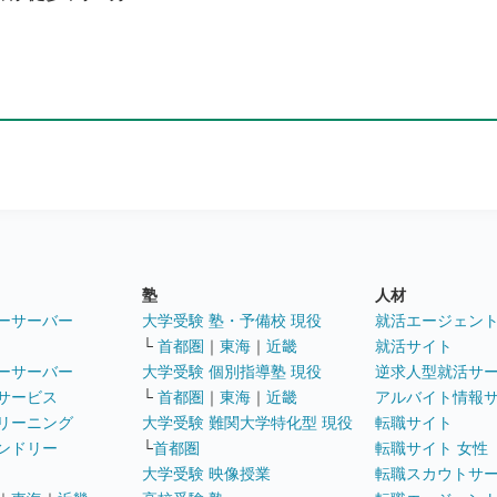
塾
人材
ーサーバー
大学受験 塾・予備校 現役
就活エージェン
└
首都圏
｜
東海
｜
近畿
就活サイト
ーサーバー
大学受験 個別指導塾 現役
逆求人型就活サ
サービス
└
首都圏
｜
東海
｜
近畿
アルバイト情報
リーニング
大学受験 難関大学特化型 現役
転職サイト
ンドリー
└
首都圏
転職サイト 女性
大学受験 映像授業
転職スカウトサ