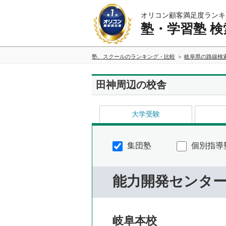
オリコン顧客満足度ランキ
塾・学習塾 検
塾、スクールのランキング・比較
岐阜県の路線検
田神周辺の校舎
大学受験
集団塾
個別指導
能力開発センタ
岐阜本校