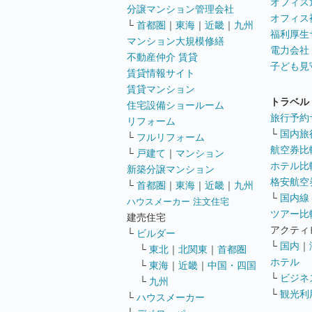
オフィス
分譲マンション管理会社
オフィス
└
首都圏
｜
東海
｜
近畿
｜
九州
福利厚生
マンション大規模修繕
電力会社
不動産仲介 賃貸
子ども見
賃貸情報サイト
賃貸マンション
トラベル
住宅設備ショールーム
旅行予約
リフォーム
└
国内旅
└
フルリフォーム
航空券比
└
戸建て
｜
マンション
ホテル比
新築分譲マンション
格安航空券
└
首都圏
｜
東海
｜
近畿
｜
九州
└
国内線
ハウスメーカー 注文住宅
ツアー比
建売住宅
アクティ
└
ビルダー
└
国内
｜
└
東北
｜
北関東
｜
首都圏
ホテル
└
東海
｜
近畿
｜
中国・四国
└
ビジネ
└
九州
└
観光利
└
ハウスメーカー