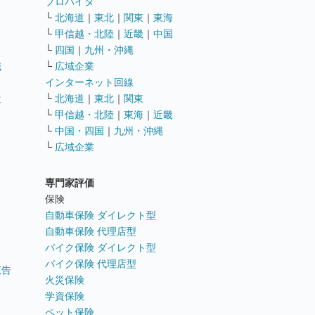
ト
プロバイダ
└
北海道
｜
東北
｜
関東
｜
東海
└
甲信越・北陸
｜
近畿
｜
中国
└
四国
｜
九州・沖縄
職
└
広域企業
インターネット回線
遣
└
北海道
｜
東北
｜
関東
└
甲信越・北陸
｜
東海
｜
近畿
ス
└
中国・四国
｜
九州・沖縄
└
広域企業
専門家評価
ト
保険
自動車保険 ダイレクト型
自動車保険 代理店型
バイク保険 ダイレクト型
バイク保険 代理店型
広告
火災保険
学資保険
ペット保険