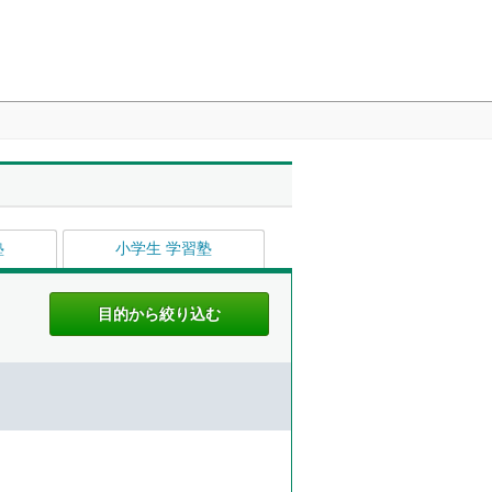
塾
小学生 学習塾