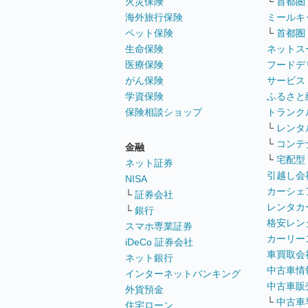
火災保険
└
首都圏
海外旅行保険
ミールキ
ペット保険
└
首都圏
生命保険
ネットス
医療保険
フードデ
がん保険
サービス
学資保険
ふるさと
保険相談ショップ
トランク
└
レンタ
└
コンテ
金融
└
宅配型
ネット証券
引越し会
NISA
カーシェ
└
証券会社
レンタカ
└
銀行
格安レン
スマホ専業証券
カーリー
iDeCo 証券会社
車買取会
ネット銀行
中古車情
インターネットバンキング
中古車販
外貨預金
└
中古車
住宅ローン