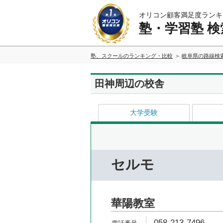
オリコン顧客満足度ランキ
塾・学習塾 検
塾、スクールのランキング・比較
岐阜県の路線検
田神周辺の校舎
大学受験
セルモ
華陽教室
058-213-7496