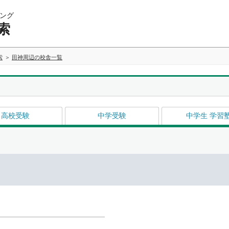
ング
索
索
田神周辺の校舎一覧
高校受験
中学受験
中学生 学習