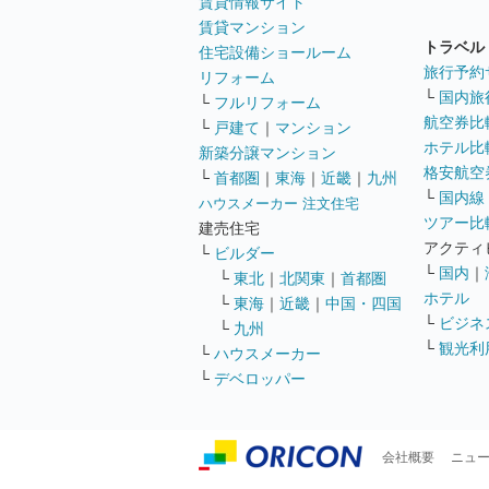
賃貸情報サイト
賃貸マンション
トラベル
住宅設備ショールーム
旅行予約
リフォーム
└
国内旅
└
フルリフォーム
航空券比
└
戸建て
｜
マンション
ホテル比
新築分譲マンション
格安航空券
└
首都圏
｜
東海
｜
近畿
｜
九州
└
国内線
ハウスメーカー 注文住宅
ツアー比
建売住宅
アクティ
└
ビルダー
└
国内
｜
└
東北
｜
北関東
｜
首都圏
ホテル
└
東海
｜
近畿
｜
中国・四国
└
ビジネ
└
九州
└
観光利
└
ハウスメーカー
└
デベロッパー
会社概要
ニュ