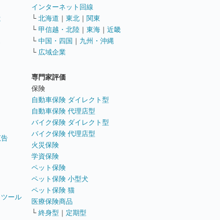
インターネット回線
遣
└
北海道
｜
東北
｜
関東
└
甲信越・北陸
｜
東海
｜
近畿
ス
└
中国・四国
｜
九州・沖縄
└
広域企業
専門家評価
ト
保険
自動車保険 ダイレクト型
自動車保険 代理店型
バイク保険 ダイレクト型
バイク保険 代理店型
広告
火災保険
学資保険
ペット保険
ペット保険 小型犬
ペット保険 猫
トツール
医療保険商品
└
終身型
｜
定期型