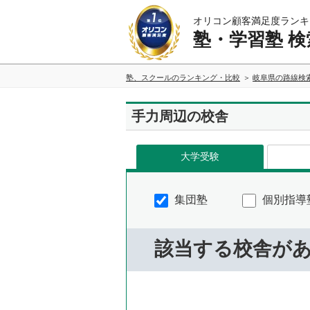
オリコン顧客満足度ランキ
塾・学習塾 検
塾、スクールのランキング・比較
岐阜県の路線検
手力周辺の校舎
大学受験
集団塾
個別指導
該当する校舎が