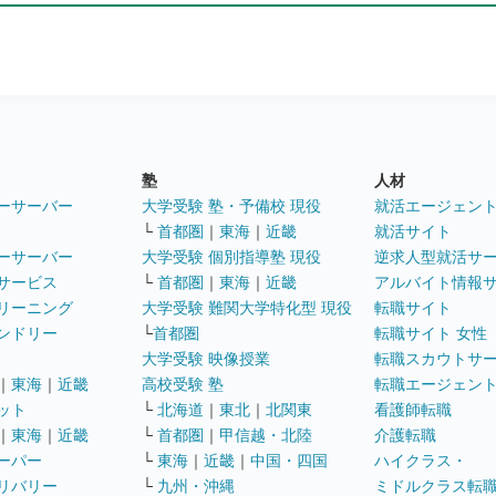
塾
人材
ーサーバー
大学受験 塾・予備校 現役
就活エージェン
└
首都圏
｜
東海
｜
近畿
就活サイト
ーサーバー
大学受験 個別指導塾 現役
逆求人型就活サ
サービス
└
首都圏
｜
東海
｜
近畿
アルバイト情報
リーニング
大学受験 難関大学特化型 現役
転職サイト
ンドリー
└
首都圏
転職サイト 女性
大学受験 映像授業
転職スカウトサ
｜
東海
｜
近畿
高校受験 塾
転職エージェン
ット
└
北海道
｜
東北
｜
北関東
看護師転職
｜
東海
｜
近畿
└
首都圏
｜
甲信越・北陸
介護転職
ーパー
└
東海
｜
近畿
｜
中国・四国
ハイクラス・
リバリー
└
九州・沖縄
ミドルクラス転