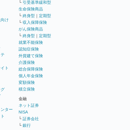
└
引受基準緩和型
生命保険商品
└
終身型
｜
定期型
員向け
└
収入保障保険
がん保険商品
└
終身型
｜
定期型
就業不能保険
テ
認知症保険
ステ
外貨建て保険
介護保険
サイト
総合保障保険
個人年金保険
変額保険
積立保険
ング
グ
金融
ネット証券
ウンター
NISA
イト
└
証券会社
リ
└
銀行