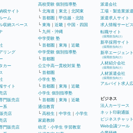
高校受験 個別指導塾
派遣会社
納税サイト
└
北海道
｜
東北
｜
北関東
工場・製造業派
ルーム
└
首都圏
｜
甲信越・北陸
派遣求人サイト
ル収納スペース
└
東海
｜
近畿
｜
中国・四国
求人情報サービ
ナ
└
九州・沖縄
転職サイト
（採用担当向け）
中学受験 塾
新卒採用サイト
社
└
首都圏
｜
東海
｜
近畿
（採用担当向け）
アリング
中学受験 個別指導塾
新卒エージェン
（採用担当向け）
ー
└
首都圏
人材紹介会社
タカー
公立中高一貫校対策 塾
（採用担当向け）
ス
└
首都圏
人材派遣会社
（採用担当向け）
社
小学生 塾
アルバイト求人
報サイト
└
首都圏
｜
東海
｜
近畿
売店
小学生 個別指導塾
ビジネス
専門販売店
└
首都圏
｜
東海
｜
近畿
法人カーリース
ー系
通信教育
ネット印刷通販
販売店
└
高校生
｜
中学生
｜
小学生
ビジネスチャッ
売店
家庭教師
Web会議ツール
専門販売店
幼児・小学生 学習教室
企業研修