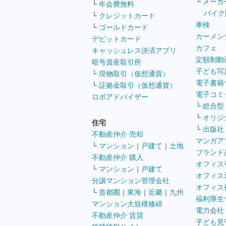
└
メーカ
└
年会費無料
バイク
└
クレジットカード
車検
└
ゴールドカード
カーメン
デビットカード
カフェ
キャッシュレス決済アプリ
定額制動
暗号資産取引所
子ども写
└
現物取引（仮想通貨）
電子書籍
└
証拠金取引（仮想通貨）
電子コミ
ロボアドバイザー
└
総合型
└
オリジ
住宅
└
出版社
不動産仲介 売却
マンガア
└
マンション
｜
戸建て
｜
土地
ブランド
不動産仲介 購入
オフィス
└
マンション
｜
戸建て
オフィス
分譲マンション管理会社
オフィス
└
首都圏
｜
東海
｜
近畿
｜
九州
福利厚生
マンション大規模修繕
電力会社
不動産仲介 賃貸
子ども見