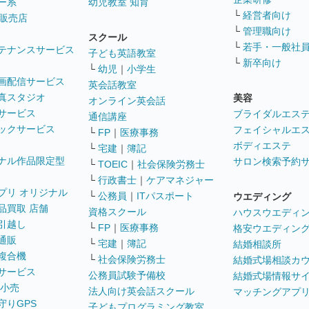
ー系
幼児教室 知育
└
経営者向け
販売店
└
管理職向け
スクール
└
若手・一般社
テナンスサービス
子ども英語教室
└
新卒向け
└
幼児
｜
小学生
画配信サービス
英会話教室
真スタジオ
美容
オンライン英会話
サービス
ブライダルエス
通信講座
ックサービス
フェイシャルエ
└
FP
｜
医療事務
ボディエステ
└
宅建
｜
簿記
ナル作品限定型
サロン検索予約
└
TOEIC
｜
社会保険労務士
└
行政書士
｜
ケアマネジャー
プリ オリジナル
└
公務員
｜
ITパスポート
ウエディング
品買取 店舗
資格スクール
ハウスウエディ
引越し
└
FP
｜
医療事務
格安ウエディン
通販
└
宅建
｜
簿記
結婚相談所
複合機
└
社会保険労務士
結婚式場相談カ
サービス
公務員試験予備校
結婚式場情報サ
 小売
法人向け英会話スクール
マッチングアプ
守りGPS
子どもプログラミング教室