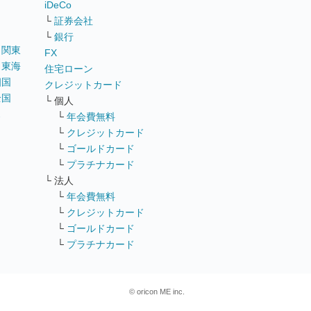
iDeCo
└
証券会社
└
銀行
｜
関東
FX
｜
東海
住宅ローン
四国
クレジットカード
全国
└ 個人
ス
└
年会費無料
└
クレジットカード
└
ゴールドカード
└
プラチナカード
└ 法人
└
年会費無料
└
クレジットカード
└
ゴールドカード
└
プラチナカード
© oricon ME inc.