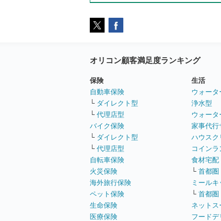
オリコン顧客満足度ランキング
保険
生活
自動車保険
ウォータ
└
ダイレクト型
浄水型
└
代理店型
ウォータ
バイク保険
家事代行
└
ダイレクト型
ハウスク
└
代理店型
コインラ
自転車保険
食材宅配
火災保険
└
首都圏
海外旅行保険
ミールキ
ペット保険
└
首都圏
生命保険
ネットス
医療保険
フードデ