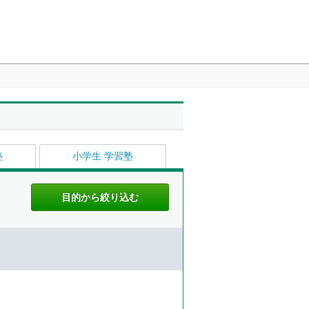
塾
小学生 学習塾