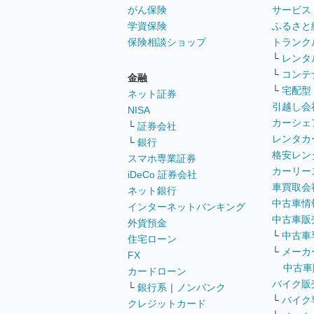
がん保険
サービス
学資保険
ふるさと
保険相談ショップ
トランク
└
レンタ
└
コンテ
金融
└
宅配型
ネット証券
引越し会
NISA
カーシェ
└
証券会社
レンタカ
└
銀行
格安レン
スマホ専業証券
カーリー
iDeCo 証券会社
車買取会
ネット銀行
中古車情
インターネットバンキング
中古車販
外貨預金
└
中古車
住宅ローン
└
メーカ
FX
中古車
カードローン
バイク販
└
銀行系
｜
ノンバンク
└
バイク
クレジットカード