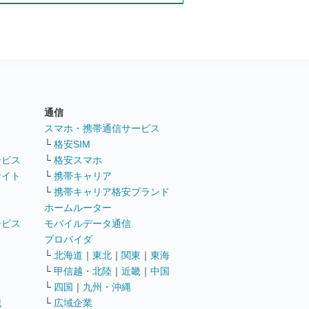
通信
ト
スマホ・携帯通信サービス
└
格安SIM
ービス
└
格安スマホ
サイト
└
携帯キャリア
└
携帯キャリア格安ブランド
ホームルーター
ービス
モバイルデータ通信
ト
プロバイダ
└
北海道
｜
東北
｜
関東
｜
東海
└
甲信越・北陸
｜
近畿
｜
中国
└
四国
｜
九州・沖縄
職
└
広域企業