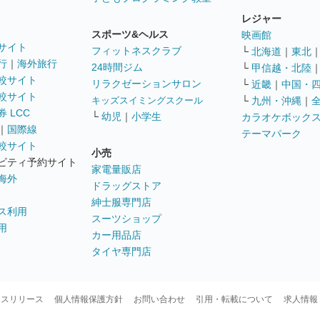
レジャー
スポーツ&ヘルス
映画館
サイト
フィットネスクラブ
└
北海道
｜
東北
行
｜
海外旅行
24時間ジム
└
甲信越・北陸
較サイト
リラクゼーションサロン
└
近畿
｜
中国・
較サイト
キッズスイミングスクール
└
九州・沖縄
｜
 LCC
└
幼児
｜
小学生
カラオケボック
｜
国際線
テーマパーク
較サイト
小売
ビティ予約サイト
家電量販店
海外
ドラッグストア
紳士服専門店
ス利用
スーツショップ
用
カー用品店
タイヤ専門店
ースリリース
個人情報保護方針
お問い合わせ
引用・転載について
求人情報