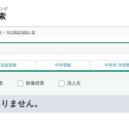
ング
索
索
手力周辺の校舎一覧
高校受験
中学受験
中学生 学習
塾
映像授業
浪人生
ありません。