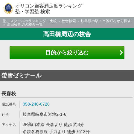
オリコン顧客満足度ランキング
塾・学習塾 検索
塾、スクールのランキング・比較
校舎検索
岐阜県の駅・市区町村から探す
高田橋周辺の校舎一覧
高田橋周辺の校舎
目的から絞り込む
螢雪ゼミナール
長森校
058-240-0720
岐阜県岐阜市岩地2-1-6
JR高山本線 長森より 徒歩 約8分
名鉄各務原線 手力より 徒歩 約13分