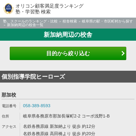
オリコン顧客満足度ランキング
塾・学習塾 検索
塾、スクールのランキング・比較
校舎検索
岐阜県の駅・市区町村から探す
新加納周辺の校舎一覧
新加納周辺の校舎
目的から絞り込む
個別指導学院ヒーローズ
那加校
058-389-8593
岐阜県各務原市那加長塚町2-2 コーポ浅野1-B
名鉄各務原線 新加納より 徒歩 約12分
名鉄各務原線 高田橋より 徒歩 約20分