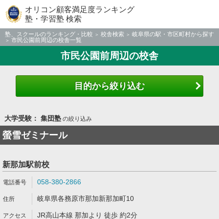
オリコン顧客満足度ランキング
塾・学習塾 検索
塾、スクールのランキング・比較
校舎検索
岐阜県の駅・市区町村から探す
市民公園前周辺の校舎一覧
市民公園前周辺の校舎
目的から絞り込む
大学受験： 集団塾
の絞り込み
螢雪ゼミナール
新那加駅前校
058-380-2866
岐阜県各務原市那加新那加町10
JR高山本線 那加より 徒歩 約2分