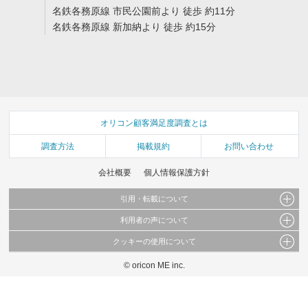
名鉄各務原線 市民公園前より 徒歩 約11分
名鉄各務原線 新加納より 徒歩 約15分
オリコン顧客満足度調査とは
調査方法
掲載規約
お問い合わせ
会社概要
個人情報保護方針
引用・転載について
利用者の声について
当サイトで公開されている情報（文字、写真、イラスト、画像データ等）及びこれらの配
置・編集および構造などについての著作権は株式会社oricon MEに帰属しております。
クッキーの使用について
当サイトに掲載している内容はすべてサービスの利用者が提出された見解・感想です。
これらの情報を権利者の許可なく無断転載・複製などの二次利用を行うことは固く禁じて
弊社が内容について正確性を含め一切保証するものではありません。
おります。
© oricon ME inc.
このサイトでは Cookie を使用して、ユーザーに合わせたコンテンツや広告の表示、ソー
弊社の見解・ 意見ではないことをご理解いただいた上でご覧ください。
シャル メディア機能の提供、広告の表示回数やクリック数の測定を行っています。
また、ユーザーによるサイトの利用状況についても情報を収集し、ソーシャル メディア
や広告配信、データ解析の各パートナーに提供しています。