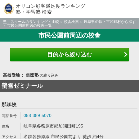
オリコン顧客満足度ランキング
塾・学習塾 検索
塾、スクールのランキング・比較
校舎検索
岐阜県の駅・市区町村から探す
市民公園前周辺の校舎一覧
市民公園前周辺の校舎
目的から絞り込む
高校受験： 集団塾
の絞り込み
螢雪ゼミナール
那加校
058-389-5070
岐阜県各務原市那加甥田町195
名鉄各務原線 市民公園前より 徒歩 約4分