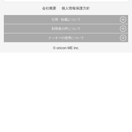
会社概要
個人情報保護方針
引用・転載について
利用者の声について
当サイトで公開されている情報（文字、写真、イラスト、画像データ等）及びこれらの配
置・編集および構造などについての著作権は株式会社oricon MEに帰属しております。
クッキーの使用について
当サイトに掲載している内容はすべてサービスの利用者が提出された見解・感想です。
これらの情報を権利者の許可なく無断転載・複製などの二次利用を行うことは固く禁じて
弊社が内容について正確性を含め一切保証するものではありません。
おります。
© oricon ME inc.
このサイトでは Cookie を使用して、ユーザーに合わせたコンテンツや広告の表示、ソー
弊社の見解・ 意見ではないことをご理解いただいた上でご覧ください。
シャル メディア機能の提供、広告の表示回数やクリック数の測定を行っています。
また、ユーザーによるサイトの利用状況についても情報を収集し、ソーシャル メディア
や広告配信、データ解析の各パートナーに提供しています。
各パートナーは、この情報とユーザーが各パートナーに提供した他の情報や、ユーザーが
各パートナーのサービスを使用したときに収集した他の情報を組み合わせて使用すること
があります。