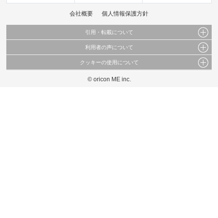
会社概要
個人情報保護方針
引用・転載について
利用者の声について
当サイトで公開されている情報（文字、写真、イラスト、画像データ等）及びこれらの配
置・編集および構造などについての著作権は株式会社oricon MEに帰属しております。
クッキーの使用について
当サイトに掲載している内容はすべてサービスの利用者が提出された見解・感想です。
これらの情報を権利者の許可なく無断転載・複製などの二次利用を行うことは固く禁じて
弊社が内容について正確性を含め一切保証するものではありません。
おります。
© oricon ME inc.
このサイトでは Cookie を使用して、ユーザーに合わせたコンテンツや広告の表示、ソー
弊社の見解・ 意見ではないことをご理解いただいた上でご覧ください。
シャル メディア機能の提供、広告の表示回数やクリック数の測定を行っています。
また、ユーザーによるサイトの利用状況についても情報を収集し、ソーシャル メディア
や広告配信、データ解析の各パートナーに提供しています。
各パートナーは、この情報とユーザーが各パートナーに提供した他の情報や、ユーザーが
各パートナーのサービスを使用したときに収集した他の情報を組み合わせて使用すること
があります。