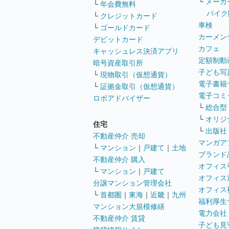
└
メーカ
└
年会費無料
バイク
└
クレジットカード
車検
└
ゴールドカード
カーメン
デビットカード
カフェ
キャッシュレス決済アプリ
定額制動
暗号資産取引所
子ども写
└
現物取引（仮想通貨）
電子書籍
└
証拠金取引（仮想通貨）
電子コミ
ロボアドバイザー
└
総合型
└
オリジ
住宅
└
出版社
不動産仲介 売却
マンガア
└
マンション
｜
戸建て
｜
土地
ブランド
不動産仲介 購入
オフィス
└
マンション
｜
戸建て
オフィス
分譲マンション管理会社
オフィス
└
首都圏
｜
東海
｜
近畿
｜
九州
福利厚生
マンション大規模修繕
電力会社
不動産仲介 賃貸
子ども見