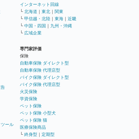
インターネット回線
遣
└
北海道
｜
東北
｜
関東
└
甲信越・北陸
｜
東海
｜
近畿
ス
└
中国・四国
｜
九州・沖縄
└
広域企業
専門家評価
ト
保険
自動車保険 ダイレクト型
自動車保険 代理店型
バイク保険 ダイレクト型
バイク保険 代理店型
広告
火災保険
学資保険
ペット保険
ペット保険 小型犬
ペット保険 猫
トツール
医療保険商品
└
終身型
｜
定期型