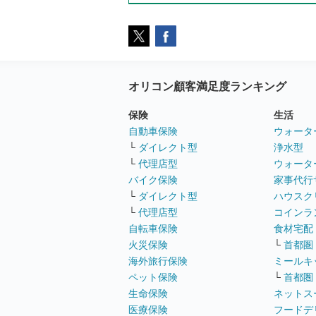
オリコン顧客満足度ランキング
保険
生活
自動車保険
ウォータ
└
ダイレクト型
浄水型
└
代理店型
ウォータ
バイク保険
家事代行
└
ダイレクト型
ハウスク
└
代理店型
コインラ
自転車保険
食材宅配
火災保険
└
首都圏
海外旅行保険
ミールキ
ペット保険
└
首都圏
生命保険
ネットス
医療保険
フードデ