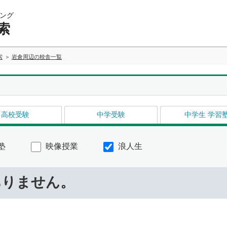
ング
索
索
岩倉周辺の校舎一覧
高校受験
中学受験
中学生 学習
塾
映像授業
浪人生
ありません。