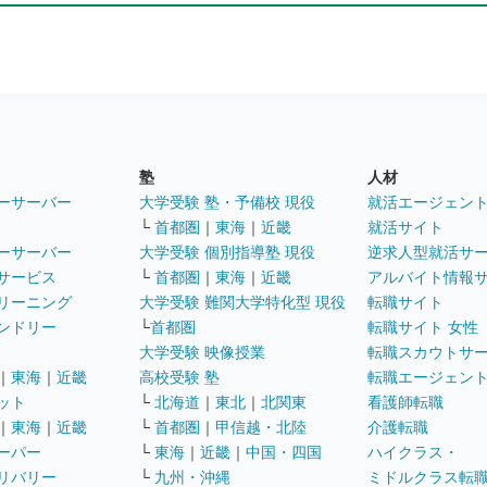
塾
人材
ーサーバー
大学受験 塾・予備校 現役
就活エージェン
└
首都圏
｜
東海
｜
近畿
就活サイト
ーサーバー
大学受験 個別指導塾 現役
逆求人型就活サ
サービス
└
首都圏
｜
東海
｜
近畿
アルバイト情報
リーニング
大学受験 難関大学特化型 現役
転職サイト
ンドリー
└
首都圏
転職サイト 女性
大学受験 映像授業
転職スカウトサ
｜
東海
｜
近畿
高校受験 塾
転職エージェン
ット
└
北海道
｜
東北
｜
北関東
看護師転職
｜
東海
｜
近畿
└
首都圏
｜
甲信越・北陸
介護転職
ーパー
└
東海
｜
近畿
｜
中国・四国
ハイクラス・
リバリー
└
九州・沖縄
ミドルクラス転