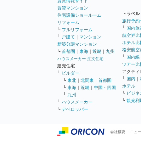
賃貸情報サイト
賃貸マンション
トラベル
住宅設備ショールーム
旅行予約
リフォーム
└
国内旅
└
フルリフォーム
航空券比
└
戸建て
｜
マンション
ホテル比
新築分譲マンション
格安航空券
└
首都圏
｜
東海
｜
近畿
｜
九州
└
国内線
ハウスメーカー 注文住宅
ツアー比
建売住宅
アクティ
└
ビルダー
└
国内
｜
└
東北
｜
北関東
｜
首都圏
ホテル
└
東海
｜
近畿
｜
中国・四国
└
ビジネ
└
九州
└
観光利
└
ハウスメーカー
└
デベロッパー
会社概要
ニュ