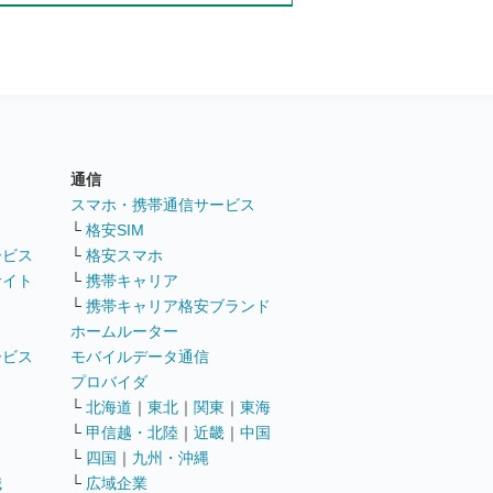
通信
ト
スマホ・携帯通信サービス
└
格安SIM
ービス
└
格安スマホ
サイト
└
携帯キャリア
└
携帯キャリア格安ブランド
ホームルーター
ービス
モバイルデータ通信
ト
プロバイダ
└
北海道
｜
東北
｜
関東
｜
東海
└
甲信越・北陸
｜
近畿
｜
中国
└
四国
｜
九州・沖縄
職
└
広域企業