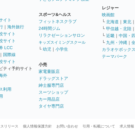
レジャー
スポーツ&ヘルス
映画館
サイト
フィットネスクラブ
└
北海道
｜
東北
行
｜
海外旅行
24時間ジム
└
甲信越・北陸
較サイト
リラクゼーションサロン
└
近畿
｜
中国・
較サイト
キッズスイミングスクール
└
九州・沖縄
｜
 LCC
└
幼児
｜
小学生
カラオケボック
｜
国際線
テーマパーク
較サイト
小売
ビティ予約サイト
家電量販店
海外
ドラッグストア
紳士服専門店
ス利用
スーツショップ
用
カー用品店
タイヤ専門店
ースリリース
個人情報保護方針
お問い合わせ
引用・転載について
求人情報