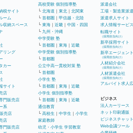
高校受験 個別指導塾
派遣会社
納税サイト
└
北海道
｜
東北
｜
北関東
工場・製造業派
ルーム
└
首都圏
｜
甲信越・北陸
派遣求人サイト
ル収納スペース
└
東海
｜
近畿
｜
中国・四国
求人情報サービ
ナ
└
九州・沖縄
転職サイト
（採用担当向け）
中学受験 塾
新卒採用サイト
社
└
首都圏
｜
東海
｜
近畿
（採用担当向け）
アリング
中学受験 個別指導塾
新卒エージェン
（採用担当向け）
ー
└
首都圏
人材紹介会社
タカー
公立中高一貫校対策 塾
（採用担当向け）
ス
└
首都圏
人材派遣会社
（採用担当向け）
社
小学生 塾
アルバイト求人
報サイト
└
首都圏
｜
東海
｜
近畿
売店
小学生 個別指導塾
ビジネス
専門販売店
└
首都圏
｜
東海
｜
近畿
法人カーリース
ー系
通信教育
ネット印刷通販
販売店
└
高校生
｜
中学生
｜
小学生
ビジネスチャッ
売店
家庭教師
Web会議ツール
専門販売店
幼児・小学生 学習教室
企業研修