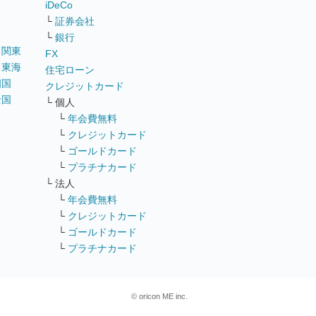
iDeCo
└
証券会社
└
銀行
｜
関東
FX
｜
東海
住宅ローン
四国
クレジットカード
全国
└ 個人
ス
└
年会費無料
└
クレジットカード
└
ゴールドカード
└
プラチナカード
└ 法人
└
年会費無料
└
クレジットカード
└
ゴールドカード
└
プラチナカード
© oricon ME inc.