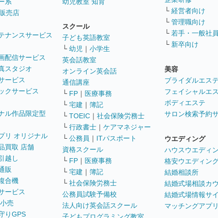
ー系
幼児教室 知育
└
経営者向け
販売店
└
管理職向け
スクール
└
若手・一般社
テナンスサービス
子ども英語教室
└
新卒向け
└
幼児
｜
小学生
画配信サービス
英会話教室
真スタジオ
美容
オンライン英会話
サービス
ブライダルエス
通信講座
ックサービス
フェイシャルエ
└
FP
｜
医療事務
ボディエステ
└
宅建
｜
簿記
ナル作品限定型
サロン検索予約
└
TOEIC
｜
社会保険労務士
└
行政書士
｜
ケアマネジャー
プリ オリジナル
└
公務員
｜
ITパスポート
ウエディング
品買取 店舗
資格スクール
ハウスウエディ
引越し
└
FP
｜
医療事務
格安ウエディン
通販
└
宅建
｜
簿記
結婚相談所
複合機
└
社会保険労務士
結婚式場相談カ
サービス
公務員試験予備校
結婚式場情報サ
 小売
法人向け英会話スクール
マッチングアプ
守りGPS
子どもプログラミング教室