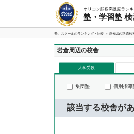
オリコン顧客満足度ランキ
塾・学習塾 検
塾、スクールのランキング・比較
愛知県の路線検
岩倉周辺の校舎
大学受験
集団塾
個別指導
該当する校舎が