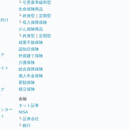
└
引受基準緩和型
生命保険商品
└
終身型
｜
定期型
員向け
└
収入保障保険
がん保険商品
└
終身型
｜
定期型
就業不能保険
テ
認知症保険
ステ
外貨建て保険
介護保険
サイト
総合保障保険
個人年金保険
変額保険
積立保険
ング
グ
金融
ネット証券
ウンター
NISA
イト
└
証券会社
リ
└
銀行