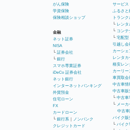
がん保険
サービス
学資保険
ふるさと
保険相談ショップ
トランク
└
レンタ
└
コンテ
金融
└
宅配型
ネット証券
引越し会
NISA
カーシェ
└
証券会社
レンタカ
└
銀行
格安レン
スマホ専業証券
カーリー
iDeCo 証券会社
車買取会
ネット銀行
中古車情
インターネットバンキング
中古車販
外貨預金
└
中古車
住宅ローン
└
メーカ
FX
中古車
カードローン
バイク販
└
銀行系
｜
ノンバンク
└
バイク
クレジットカード