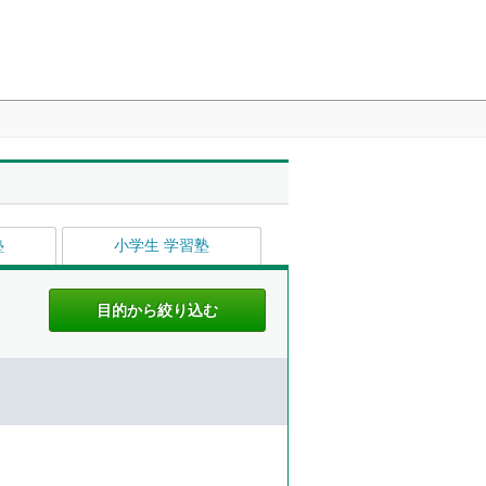
塾
小学生 学習塾