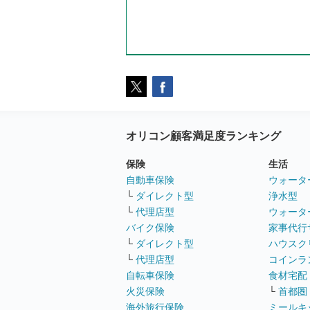
オリコン顧客満足度ランキング
保険
生活
自動車保険
ウォータ
└
ダイレクト型
浄水型
└
代理店型
ウォータ
バイク保険
家事代行
└
ダイレクト型
ハウスク
└
代理店型
コインラ
自転車保険
食材宅配
火災保険
└
首都圏
海外旅行保険
ミールキ