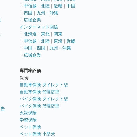
└
甲信越・北陸
｜
近畿
｜
中国
└
四国
｜
九州・沖縄
職
└
広域企業
インターネット回線
遣
└
北海道
｜
東北
｜
関東
└
甲信越・北陸
｜
東海
｜
近畿
ス
└
中国・四国
｜
九州・沖縄
└
広域企業
専門家評価
ト
保険
自動車保険 ダイレクト型
自動車保険 代理店型
バイク保険 ダイレクト型
バイク保険 代理店型
広告
火災保険
学資保険
ペット保険
ペット保険 小型犬