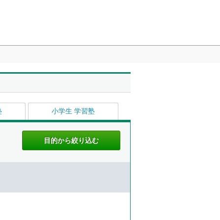
塾
小学生 学習塾