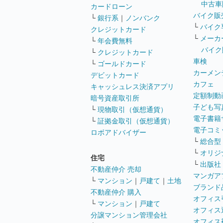
中古車
カードローン
バイク販
└
銀行系
｜
ノンバンク
└
バイク
クレジットカード
└
メーカ
└
年会費無料
バイク
└
クレジットカード
車検
└
ゴールドカード
カーメン
デビットカード
カフェ
キャッシュレス決済アプリ
定額制動
暗号資産取引所
子ども写
└
現物取引（仮想通貨）
電子書籍
└
証拠金取引（仮想通貨）
電子コミ
ロボアドバイザー
└
総合型
└
オリジ
住宅
└
出版社
不動産仲介 売却
マンガア
└
マンション
｜
戸建て
｜
土地
ブランド
不動産仲介 購入
オフィス
└
マンション
｜
戸建て
オフィス
分譲マンション管理会社
オフィス