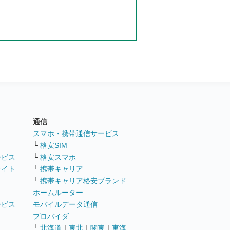
通信
ト
スマホ・携帯通信サービス
└
格安SIM
ービス
└
格安スマホ
サイト
└
携帯キャリア
└
携帯キャリア格安ブランド
ホームルーター
ービス
モバイルデータ通信
ト
プロバイダ
└
北海道
｜
東北
｜
関東
｜
東海