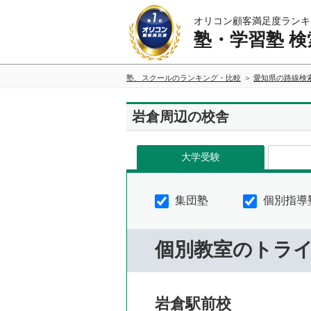
オリコン顧客満足度ランキ
塾・学習塾 検
塾、スクールのランキング・比較
愛知県の路線検
岩倉周辺の校舎
大学受験
集団塾
個別指導
個別教室のトラ
岩倉駅前校