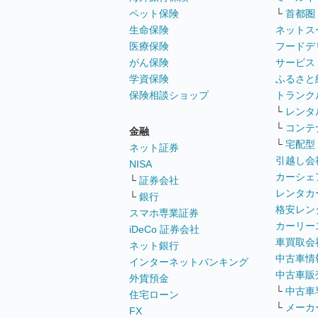
ペット保険
└
首都圏
生命保険
ネットス
医療保険
フードデ
がん保険
サービス
学資保険
ふるさと
保険相談ショップ
トランク
└
レンタ
└
コンテ
金融
└
宅配型
ネット証券
引越し会
NISA
カーシェ
└
証券会社
レンタカ
└
銀行
格安レン
スマホ専業証券
カーリー
iDeCo 証券会社
車買取会
ネット銀行
中古車情
インターネットバンキング
中古車販
外貨預金
└
中古車
住宅ローン
└
メーカ
FX