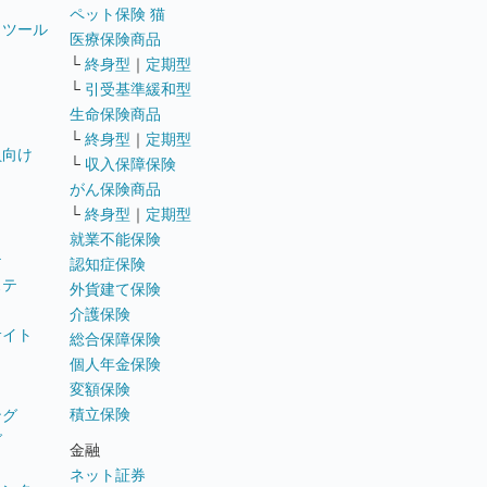
ペット保険 猫
トツール
医療保険商品
└
終身型
｜
定期型
└
引受基準緩和型
生命保険商品
└
終身型
｜
定期型
員向け
└
収入保障保険
がん保険商品
└
終身型
｜
定期型
就業不能保険
テ
認知症保険
ステ
外貨建て保険
介護保険
サイト
総合保障保険
個人年金保険
変額保険
積立保険
ング
グ
金融
ネット証券