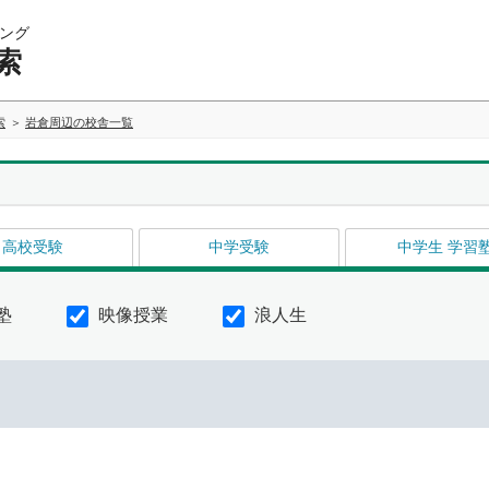
ング
索
索
岩倉周辺の校舎一覧
高校受験
中学受験
中学生 学習
塾
映像授業
浪人生
イ