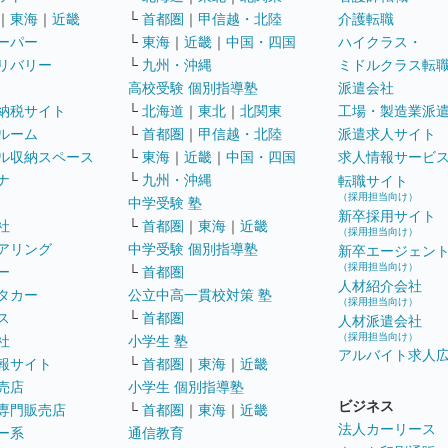
｜
東海
｜
近畿
└
首都圏
｜
甲信越・北陸
介護転職
ーパー
└
東海
｜
近畿
｜
中国・四国
ハイクラス・
リバリー
└
九州・沖縄
ミドルクラス転
高校受験 個別指導塾
派遣会社
納税サイト
└
北海道
｜
東北
｜
北関東
工場・製造業派
ルーム
└
首都圏
｜
甲信越・北陸
派遣求人サイト
ル収納スペース
└
東海
｜
近畿
｜
中国・四国
求人情報サービ
ナ
└
九州・沖縄
転職サイト
（採用担当向け）
中学受験 塾
新卒採用サイト
社
└
首都圏
｜
東海
｜
近畿
（採用担当向け）
アリング
中学受験 個別指導塾
新卒エージェン
（採用担当向け）
ー
└
首都圏
人材紹介会社
タカー
公立中高一貫校対策 塾
（採用担当向け）
ス
└
首都圏
人材派遣会社
（採用担当向け）
社
小学生 塾
アルバイト求人
報サイト
└
首都圏
｜
東海
｜
近畿
売店
小学生 個別指導塾
ビジネス
専門販売店
└
首都圏
｜
東海
｜
近畿
法人カーリース
ー系
通信教育