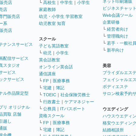
ネット印刷通販
販売店
└
高校生
｜
中学生
｜
小学生
ビジネスチャッ
売店
家庭教師
Web会議ツール
専門販売店
幼児・小学生 学習教室
企業研修
ー系
幼児教室 知育
└
経営者向け
販売店
└
管理職向け
スクール
└
若手・一般社
テナンスサービス
子ども英語教室
└
新卒向け
└
幼児
｜
小学生
画配信サービス
英会話教室
真スタジオ
美容
オンライン英会話
サービス
ブライダルエス
通信講座
ックサービス
フェイシャルエ
└
FP
｜
医療事務
ボディエステ
└
宅建
｜
簿記
ナル作品限定型
サロン検索予約
└
TOEIC
｜
社会保険労務士
└
行政書士
｜
ケアマネジャー
プリ オリジナル
└
公務員
｜
ITパスポート
ウエディング
品買取 店舗
資格スクール
ハウスウエディ
引越し
└
FP
｜
医療事務
格安ウエディン
通販
└
宅建
｜
簿記
結婚相談所
複合機