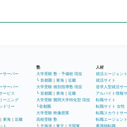
塾
人材
ーサーバー
大学受験 塾・予備校 現役
就活エージェン
└
首都圏
｜
東海
｜
近畿
就活サイト
ーサーバー
大学受験 個別指導塾 現役
逆求人型就活サ
サービス
└
首都圏
｜
東海
｜
近畿
アルバイト情報
リーニング
大学受験 難関大学特化型 現役
転職サイト
ンドリー
└
首都圏
転職サイト 女性
大学受験 映像授業
転職スカウトサ
｜
東海
｜
近畿
高校受験 塾
転職エージェン
ット
└
北海道
｜
東北
｜
北関東
看護師転職