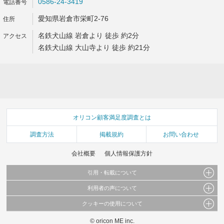
0586-24-3419
愛知県岩倉市栄町2-76
名鉄犬山線 岩倉より 徒歩 約2分
名鉄犬山線 大山寺より 徒歩 約21分
オリコン顧客満足度調査とは
調査方法
掲載規約
お問い合わせ
会社概要
個人情報保護方針
引用・転載について
利用者の声について
当サイトで公開されている情報（文字、写真、イラスト、画像データ等）及びこれらの配
置・編集および構造などについての著作権は株式会社oricon MEに帰属しております。
クッキーの使用について
当サイトに掲載している内容はすべてサービスの利用者が提出された見解・感想です。
これらの情報を権利者の許可なく無断転載・複製などの二次利用を行うことは固く禁じて
弊社が内容について正確性を含め一切保証するものではありません。
おります。
© oricon ME inc.
このサイトでは Cookie を使用して、ユーザーに合わせたコンテンツや広告の表示、ソー
弊社の見解・ 意見ではないことをご理解いただいた上でご覧ください。