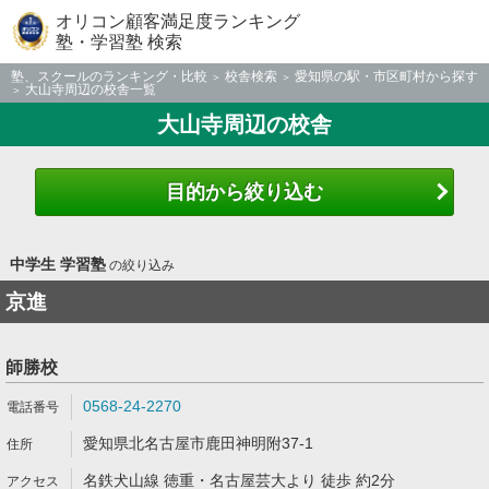
オリコン顧客満足度ランキング
塾・学習塾 検索
塾、スクールのランキング・比較
校舎検索
愛知県の駅・市区町村から探す
大山寺周辺の校舎一覧
大山寺周辺の校舎
目的から絞り込む
中学生 学習塾
の絞り込み
京進
師勝校
0568-24-2270
愛知県北名古屋市鹿田神明附37-1
名鉄犬山線 徳重・名古屋芸大より 徒歩 約2分