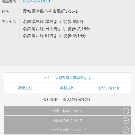
0567-26-1839
愛知県津島市今市場町3-36-1
名鉄津島線 津島より 徒歩 約3分
名鉄尾西線 日比野より 徒歩 約19分
名鉄尾西線 町方より 徒歩 約19分
オリコン顧客満足度調査とは
調査方法
掲載規約
お問い合わせ
会社概要
個人情報保護方針
引用・転載について
利用者の声について
当サイトで公開されている情報（文字、写真、イラスト、画像データ等）及びこれらの配
置・編集および構造などについての著作権は株式会社oricon MEに帰属しております。
クッキーの使用について
当サイトに掲載している内容はすべてサービスの利用者が提出された見解・感想です。
これらの情報を権利者の許可なく無断転載・複製などの二次利用を行うことは固く禁じて