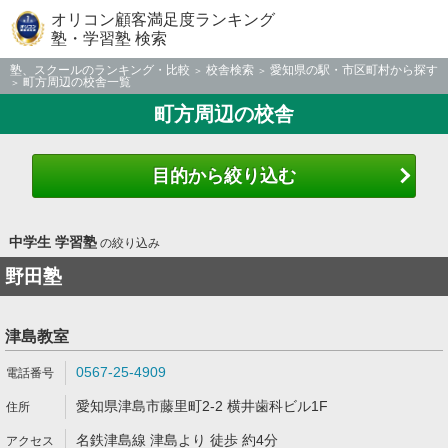
オリコン顧客満足度ランキング
塾・学習塾 検索
塾、スクールのランキング・比較
校舎検索
愛知県の駅・市区町村から探す
町方周辺の校舎一覧
町方周辺の校舎
目的から絞り込む
中学生 学習塾
の絞り込み
野田塾
津島教室
0567-25-4909
愛知県津島市藤里町2-2 横井歯科ビル1F
名鉄津島線 津島より 徒歩 約4分