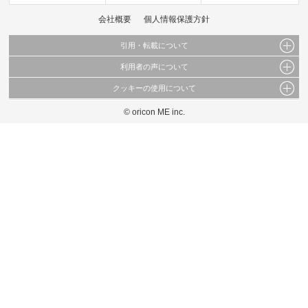
会社概要
個人情報保護方針
引用・転載について
利用者の声について
当サイトで公開されている情報（文字、写真、イラスト、画像データ等）及びこれらの配
置・編集および構造などについての著作権は株式会社oricon MEに帰属しております。
クッキーの使用について
当サイトに掲載している内容はすべてサービスの利用者が提出された見解・感想です。
これらの情報を権利者の許可なく無断転載・複製などの二次利用を行うことは固く禁じて
弊社が内容について正確性を含め一切保証するものではありません。
おります。
© oricon ME inc.
このサイトでは Cookie を使用して、ユーザーに合わせたコンテンツや広告の表示、ソー
弊社の見解・ 意見ではないことをご理解いただいた上でご覧ください。
シャル メディア機能の提供、広告の表示回数やクリック数の測定を行っています。
また、ユーザーによるサイトの利用状況についても情報を収集し、ソーシャル メディア
や広告配信、データ解析の各パートナーに提供しています。
各パートナーは、この情報とユーザーが各パートナーに提供した他の情報や、ユーザーが
各パートナーのサービスを使用したときに収集した他の情報を組み合わせて使用すること
があります。