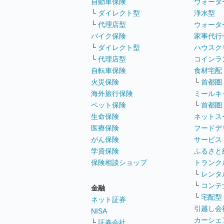
自動車保険
ウォータ
└
ダイレクト型
浄水型
└
代理店型
ウォータ
バイク保険
家事代行
└
ダイレクト型
ハウスク
└
代理店型
コインラ
自転車保険
食材宅配
火災保険
└
首都圏
海外旅行保険
ミールキ
ペット保険
└
首都圏
生命保険
ネットス
医療保険
フードデ
がん保険
サービス
学資保険
ふるさと
保険相談ショップ
トランク
└
レンタ
└
コンテ
金融
└
宅配型
ネット証券
引越し会
NISA
カーシェ
└
証券会社