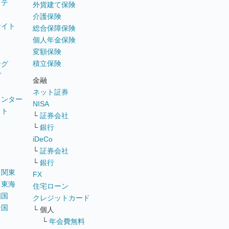
ステ
外貨建て保険
介護保険
サイト
総合保障保険
個人年金保険
変額保険
積立保険
ング
グ
金融
ネット証券
ウンター
NISA
イト
└
証券会社
リ
└
銀行
iDeCo
└
証券会社
└
銀行
｜
関東
FX
｜
東海
住宅ローン
四国
クレジットカード
全国
└ 個人
ス
└
年会費無料