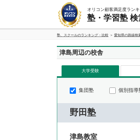
オリコン顧客満足度ランキ
塾・学習塾 検
塾、スクールのランキング・比較
愛知県の路線検
津島周辺の校舎
大学受験
集団塾
個別指導
野田塾
津島教室