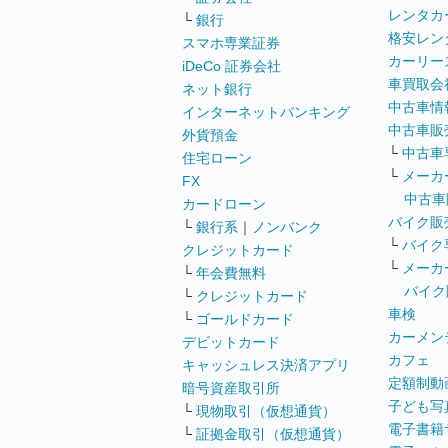
レンタカ
└
銀行
格安レン
スマホ専業証券
カーリー
iDeCo 証券会社
車買取会
ネット銀行
中古車情
インターネットバンキング
中古車販
外貨預金
└
中古車
住宅ローン
└
メーカ
FX
中古車
カードローン
バイク販
└
銀行系
｜
ノンバンク
└
バイク
クレジットカード
└
メーカ
└
年会費無料
バイク
└
クレジットカード
車検
└
ゴールドカード
カーメン
デビットカード
カフェ
キャッシュレス決済アプリ
定額制動
暗号資産取引所
子ども写
└
現物取引（仮想通貨）
電子書籍
└
証拠金取引（仮想通貨）