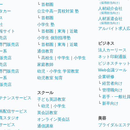
（採用担当向け）
ー
└
首都圏
人材紹介会社
タカー
公立中高一貫校対策 塾
（採用担当向け）
ス
└
首都圏
人材派遣会社
（採用担当向け）
社
小学生 塾
アルバイト求人
報サイト
└
首都圏
｜
東海
｜
近畿
売店
小学生 個別指導塾
ビジネス
専門販売店
└
首都圏
｜
東海
｜
近畿
法人カーリース
ー系
通信教育
ネット印刷通販
販売店
└
高校生
｜
中学生
｜
小学生
ビジネスチャッ
売店
家庭教師
Web会議ツール
専門販売店
幼児・小学生 学習教室
企業研修
ー系
幼児教室 知育
└
経営者向け
販売店
└
管理職向け
スクール
└
若手・一般社
テナンスサービス
子ども英語教室
└
新卒向け
└
幼児
｜
小学生
画配信サービス
英会話教室
真スタジオ
美容
オンライン英会話
サービス
ブライダルエス
通信講座