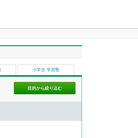
塾
小学生 学習塾