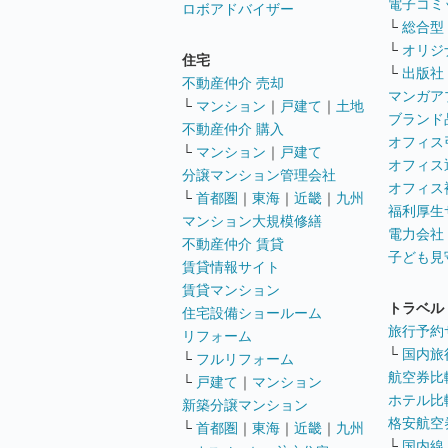
電子コミ
ロボアドバイザー
└
総合型
└
オリジ
住宅
└
出版社
不動産仲介 売却
マンガア
└
マンション
｜
戸建て
｜
土地
ブランド
不動産仲介 購入
オフィス
└
マンション
｜
戸建て
オフィス
分譲マンション管理会社
オフィス
└
首都圏
｜
東海
｜
近畿
｜
九州
福利厚生
マンション大規模修繕
電力会社
不動産仲介 賃貸
子ども見
賃貸情報サイト
賃貸マンション
トラベル
住宅設備ショールーム
旅行予約
リフォーム
└
国内旅
└
フルリフォーム
航空券比
└
戸建て
｜
マンション
ホテル比
新築分譲マンション
格安航空券
└
首都圏
｜
東海
｜
近畿
｜
九州
└
国内線