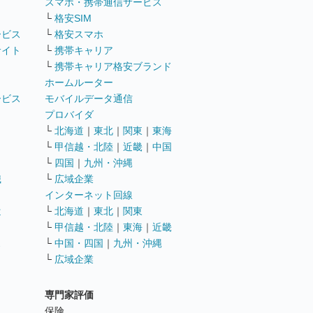
ト
スマホ・携帯通信サービス
└
格安SIM
ービス
└
格安スマホ
サイト
└
携帯キャリア
└
携帯キャリア格安ブランド
ホームルーター
ービス
モバイルデータ通信
ト
プロバイダ
└
北海道
｜
東北
｜
関東
｜
東海
└
甲信越・北陸
｜
近畿
｜
中国
└
四国
｜
九州・沖縄
職
└
広域企業
インターネット回線
遣
└
北海道
｜
東北
｜
関東
└
甲信越・北陸
｜
東海
｜
近畿
ス
└
中国・四国
｜
九州・沖縄
└
広域企業
専門家評価
ト
保険