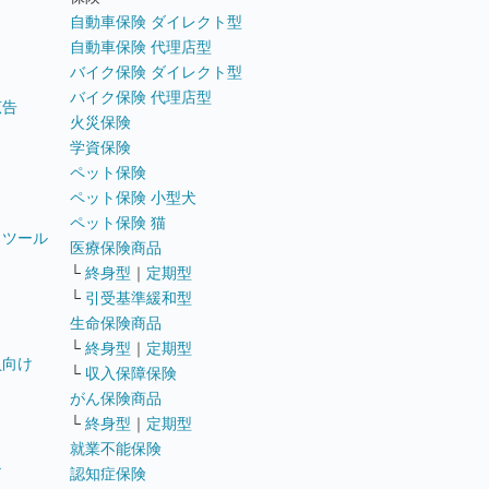
自動車保険 ダイレクト型
自動車保険 代理店型
バイク保険 ダイレクト型
バイク保険 代理店型
広告
火災保険
学資保険
ペット保険
ペット保険 小型犬
ペット保険 猫
トツール
医療保険商品
└
終身型
｜
定期型
└
引受基準緩和型
生命保険商品
└
終身型
｜
定期型
員向け
└
収入保障保険
がん保険商品
└
終身型
｜
定期型
就業不能保険
テ
認知症保険