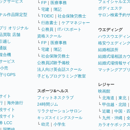
ックサービス
フェイシャルエ
└
FP
｜
医療事務
ボディエステ
└
宅建
｜
簿記
ナル作品限定型
サロン検索予約
└
TOEIC
｜
社会保険労務士
└
行政書士
｜
ケアマネジャー
プリ オリジナル
└
公務員
｜
ITパスポート
ウエディング
品買取 店舗
資格スクール
ハウスウエディ
引越し
└
FP
｜
医療事務
格安ウエディン
通販
└
宅建
｜
簿記
結婚相談所
複合機
└
社会保険労務士
結婚式場相談カ
サービス
公務員試験予備校
結婚式場情報サ
 小売
法人向け英会話スクール
マッチングアプ
守りGPS
子どもプログラミング教室
レジャー
スポーツ&ヘルス
映画館
サイト
フィットネスクラブ
└
北海道
｜
東北
行
｜
海外旅行
24時間ジム
└
甲信越・北陸
較サイト
リラクゼーションサロン
└
近畿
｜
中国・
較サイト
キッズスイミングスクール
└
九州・沖縄
｜
 LCC
└
幼児
｜
小学生
カラオケボック
｜
国際線