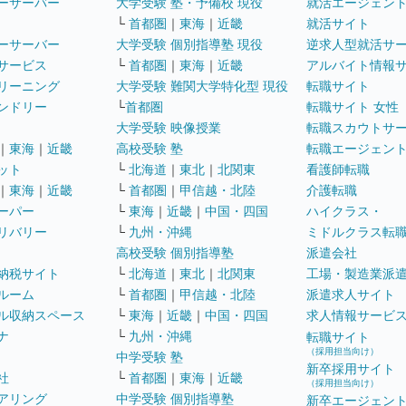
ーサーバー
大学受験 塾・予備校 現役
就活エージェン
└
首都圏
｜
東海
｜
近畿
就活サイト
ーサーバー
大学受験 個別指導塾 現役
逆求人型就活サ
サービス
└
首都圏
｜
東海
｜
近畿
アルバイト情報
リーニング
大学受験 難関大学特化型 現役
転職サイト
ンドリー
└
首都圏
転職サイト 女性
大学受験 映像授業
転職スカウトサ
｜
東海
｜
近畿
高校受験 塾
転職エージェン
ット
└
北海道
｜
東北
｜
北関東
看護師転職
｜
東海
｜
近畿
└
首都圏
｜
甲信越・北陸
介護転職
ーパー
└
東海
｜
近畿
｜
中国・四国
ハイクラス・
リバリー
└
九州・沖縄
ミドルクラス転
高校受験 個別指導塾
派遣会社
納税サイト
└
北海道
｜
東北
｜
北関東
工場・製造業派
ルーム
└
首都圏
｜
甲信越・北陸
派遣求人サイト
ル収納スペース
└
東海
｜
近畿
｜
中国・四国
求人情報サービ
ナ
└
九州・沖縄
転職サイト
（採用担当向け）
中学受験 塾
新卒採用サイト
社
└
首都圏
｜
東海
｜
近畿
（採用担当向け）
アリング
中学受験 個別指導塾
新卒エージェン