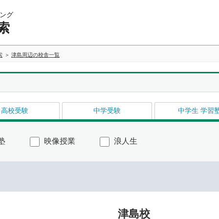
ング
索
索
津島周辺の校舎一覧
高校受験
中学受験
中学生 学習
塾
映像授業
浪人生
津島校