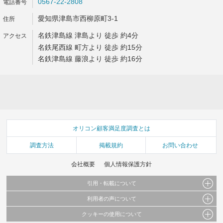
0567-22-2808
愛知県津島市西柳原町3-1
名鉄津島線 津島より 徒歩 約4分
名鉄尾西線 町方より 徒歩 約15分
名鉄津島線 藤浪より 徒歩 約16分
オリコン顧客満足度調査とは
調査方法
掲載規約
お問い合わせ
会社概要
個人情報保護方針
引用・転載について
利用者の声について
当サイトで公開されている情報（文字、写真、イラスト、画像データ等）及びこれらの配
置・編集および構造などについての著作権は株式会社oricon MEに帰属しております。
クッキーの使用について
当サイトに掲載している内容はすべてサービスの利用者が提出された見解・感想です。
これらの情報を権利者の許可なく無断転載・複製などの二次利用を行うことは固く禁じて