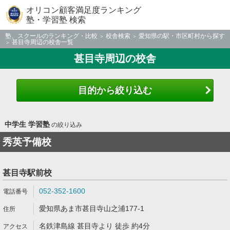
オリコン顧客満足度ランキング
塾・学習塾 検索
塾、スクールのランキング・比較
校舎検索
愛知県の駅・市区町村から探す
甚目寺周辺の校舎一覧
甚目寺周辺の校舎
目的から絞り込む
中学生 学習塾
の絞り込み
秀英予備校
甚目寺駅前校
052-352-1600
愛知県あま市甚目寺山之浦177-1
名鉄津島線 甚目寺より 徒歩 約4分