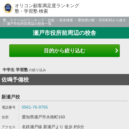
オリコン顧客満足度ランキング
塾・学習塾 検索
塾、スクールのランキング・比較
校舎検索
愛知県の駅・市区町村から探す
瀬戸市役所前周辺の校舎一覧
瀬戸市役所前周辺の校舎
目的から絞り込む
中学生 学習塾
の絞り込み
佐鳴予備校
新瀬戸校
0561-76-9755
愛知県瀬戸市水南町160
名鉄瀬戸線 新瀬戸より 徒歩 約5分