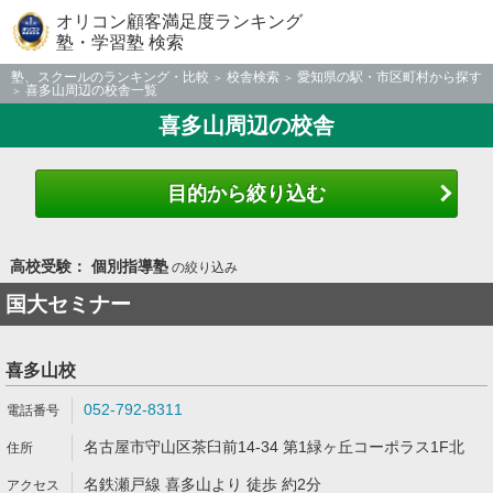
オリコン顧客満足度ランキング
塾・学習塾 検索
塾、スクールのランキング・比較
校舎検索
愛知県の駅・市区町村から探す
喜多山周辺の校舎一覧
喜多山周辺の校舎
目的から絞り込む
高校受験： 個別指導塾
の絞り込み
国大セミナー
喜多山校
052-792-8311
名古屋市守山区茶臼前14-34 第1緑ヶ丘コーポラス1F北
名鉄瀬戸線 喜多山より 徒歩 約2分