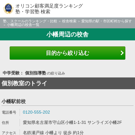
オリコン顧客満足度ランキング
塾・学習塾 検索
塾、スクールのランキング・比較
校舎検索
愛知県の駅・市区町村から探す
小幡周辺の校舎一覧
小幡周辺の校舎
目的から絞り込む
中学受験： 個別指導塾
の絞り込み
個別教室のトライ
小幡駅前校
0120-555-202
愛知県名古屋市守山区小幡1-1-31 サンライズ小幡2F
名鉄瀬戸線 小幡より 徒歩 約1分