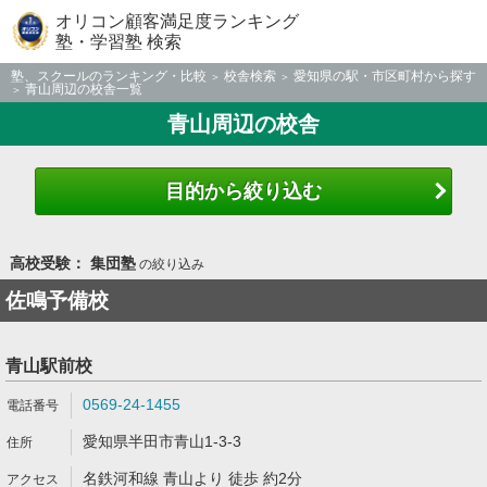
オリコン顧客満足度ランキング
塾・学習塾 検索
塾、スクールのランキング・比較
校舎検索
愛知県の駅・市区町村から探す
青山周辺の校舎一覧
青山周辺の校舎
目的から絞り込む
高校受験： 集団塾
の絞り込み
佐鳴予備校
青山駅前校
0569-24-1455
愛知県半田市青山1-3-3
名鉄河和線 青山より 徒歩 約2分