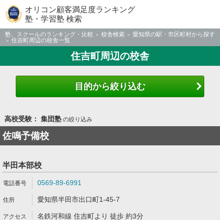
オリコン顧客満足度ランキング
塾・学習塾 検索
塾、スクールのランキング・比較
校舎検索
愛知県の駅・市区町村から探す
住吉町周辺の校舎一覧
住吉町周辺の校舎
目的から絞り込む
高校受験： 集団塾
の絞り込み
佐鳴予備校
半田本部校
0569-89-6991
愛知県半田市出口町1-45-7
名鉄河和線 住吉町より 徒歩 約3分